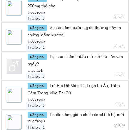
250mg thế nào
thuoctrogia
20/7/26
Trả lời:
0
Vì sao bệnh cường giáp thường gây ra
Đồng Nai
chứng loãng xương
thuoctrogia
20/7/26
Trả lời:
1
Tại sao chiên ít dầu mỡ mà thức ăn vẫn
Đồng Nai
ngấy?
angela01
2/7/26
Trả lời:
0
Trẻ Em Dễ Mắc Rối Loạn Lo Âu, Trầm
Đồng Nai
Cảm Trong Mùa Thi Cử
thuoctrogia
9/6/26
Trả lời:
0
Thuốc uống giảm cholesterol thế hệ mới
Đồng Nai
thuoctrogia
20/5/26
Trả lời:
1