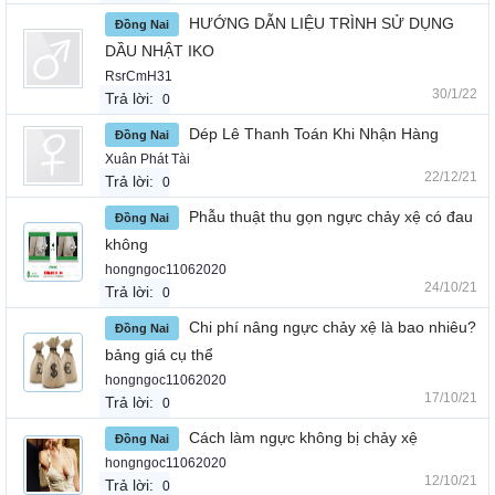
HƯỚNG DẪN LIỆU TRÌNH SỬ DỤNG
Đồng Nai
DẦU NHẬT IKO
RsrCmH31
30/1/22
Trả lời:
0
Dép Lê Thanh Toán Khi Nhận Hàng
Đồng Nai
Xuân Phát Tài
22/12/21
Trả lời:
0
Phẫu thuật thu gọn ngực chảy xệ có đau
Đồng Nai
không
hongngoc11062020
24/10/21
Trả lời:
0
Chi phí nâng ngực chảy xệ là bao nhiêu?
Đồng Nai
bảng giá cụ thể
hongngoc11062020
17/10/21
Trả lời:
0
Cách làm ngực không bị chảy xệ
Đồng Nai
hongngoc11062020
12/10/21
Trả lời:
0