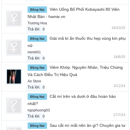
Viên Uống Bổ Phổi Kobayashi 80 Viên
Đồng Nai
Nhật Bản - hamie.vn
Trương Hoa
18/10/25
Trả lời:
0
Giải mã bí ẩn thuốc thu hẹp vùng kín phụ
Đồng Nai
nữ
mimili01
18/8/25
Trả lời:
0
Viêm Khớp: Nguyên Nhân, Triệu Chứng
Đồng Nai
Và Cách Điều Trị Hiệu Quả
An Store
3/12/24
Trả lời:
0
Cắt mí trên và dưới ở đâu hoàn hảo
Đồng Nai
nhất?
ngophuong03
27/7/24
Trả lời:
0
Sau cắt mí mắt nên ăn gì? Chuyên gia tư
Đồng Nai