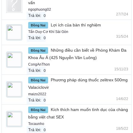
vấn
ngophuong02
27/7/24
Trả lời:
0
Lợi ích của bàn thí nghiệm
Đồng Nai
Tấn Duy-Cơ Khí Sài Gòn
31/5/24
Trả lời:
0
Những điều cần biết về Phòng Khám Đa
Đồng Nai
Khoa Âu Á (425 Nguyễn Văn Luông)
CongAnThon
15/11/23
Trả lời:
0
Phương pháp dùng thuốc zelitrex 500mg
Đồng Nai
Valaciclovir
maizo2022
14/6/22
Trả lời:
0
Kích thích ham muốn tình dục của chàng
Đồng Nai
bằng việt chat SEX
Tocaunho
18/5/22
Trả lời:
0