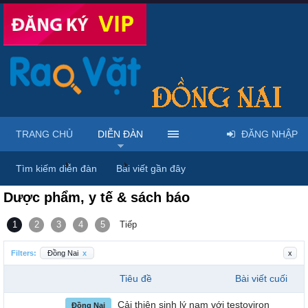
TRANG CHỦ
DIỄN ĐÀN
ĐĂNG NHẬP
Trang chủ
Diễn đàn
Nhà đất - Nội ngoại thất - Phương tiện -
Tìm kiếm diễn đàn
Bài viết gần đây
Dược phẩm, y tế & sách báo
1
2
3
4
5
Tiếp
Filters:
Đồng Nai
x
x
Tiêu đề
Bài viết cuối
Cải thiện sinh lý nam với testoviron
Đồng Nai