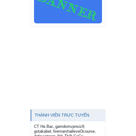
THÀNH VIÊN TRỰC TUYẾN
CT Ha Bac
gamdomvpnsiz9
,
,
gotakabet
firemarshallevel3course
,
,