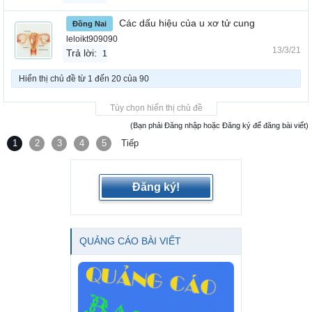
Các dấu hiệu của u xơ tử cung
Đồng Nai
leloikt909090
13/3/21
Trả lời:
1
Hiển thị chủ đề từ 1 đến 20 của 90
Tùy chọn hiển thị chủ đề
(Bạn phải Đăng nhập hoặc Đăng ký để đăng bài viết)
1
2
3
4
5
Tiếp
Đăng ký!
QUẢNG CÁO BÀI VIẾT