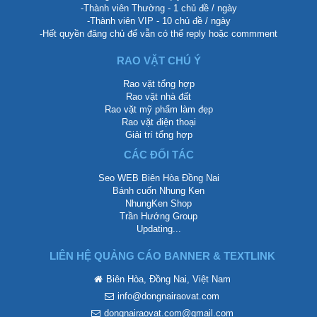
-Thành viên Thường - 1 chủ đề / ngày
-Thành viên VIP - 10 chủ đề / ngày
-Hết quyền đăng chủ để vẫn có thể reply hoặc commment
RAO VẶT CHÚ Ý
Rao vặt tổng hợp
Rao vặt nhà đất
Rao vặt mỹ phẩm làm đẹp
Rao vặt điện thoại
Giải trí tổng hợp
CÁC ĐỐI TÁC
Seo WEB Biên Hòa Đồng Nai
Bánh cuốn Nhung Ken
NhungKen Shop
Trần Hướng Group
Updating...
LIÊN HỆ QUẢNG CÁO BANNER & TEXTLINK
Biên Hòa, Đồng Nai, Việt Nam
info@dongnairaovat.com
dongnairaovat.com@gmail.com