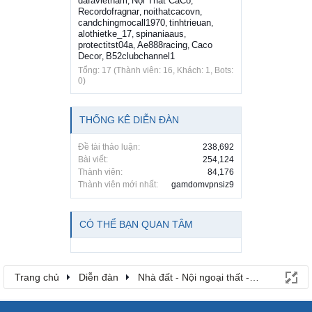
dafavietnam
Nội Thất CaCo
,
,
Recordofragnar
noithatcacovn
,
,
candchingmocall1970
tinhtrieuan
,
,
alothietke_17
spinaniaaus
,
,
protectitst04a
Ae888racing
Caco
,
,
Decor
B52clubchannel1
,
Tổng: 17 (Thành viên: 16, Khách: 1, Bots:
0)
THỐNG KÊ DIỄN ĐÀN
Đề tài thảo luận:
238,692
Bài viết:
254,124
Thành viên:
84,176
Thành viên mới nhất:
gamdomvpnsiz9
CÓ THỂ BẠN QUAN TÂM
Trang chủ
Diễn đàn
Nhà đất - Nội ngoại thất - Phương tiện -