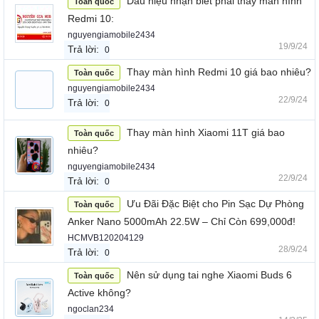
Dấu hiệu nhận biết phải thay màn hình
Toàn quốc
Redmi 10:
nguyengiamobile2434
19/9/24
Trả lời:
0
Thay màn hình Redmi 10 giá bao nhiêu?
Toàn quốc
nguyengiamobile2434
22/9/24
Trả lời:
0
Thay màn hình Xiaomi 11T giá bao
Toàn quốc
nhiêu?
nguyengiamobile2434
22/9/24
Trả lời:
0
Ưu Đãi Đặc Biệt cho Pin Sạc Dự Phòng
Toàn quốc
Anker Nano 5000mAh 22.5W – Chỉ Còn 699,000đ!
HCMVB120204129
28/9/24
Trả lời:
0
Nên sử dụng tai nghe Xiaomi Buds 6
Toàn quốc
Active không?
ngoclan234