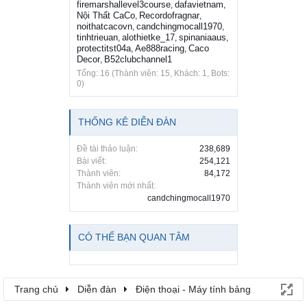
firemarshallevel3course
dafavietnam
,
,
Nội Thất CaCo
Recordofragnar
,
,
noithatcacovn
candchingmocall1970
,
,
tinhtrieuan
alothietke_17
spinaniaaus
,
,
,
protectitst04a
Ae888racing
Caco
,
,
Decor
B52clubchannel1
,
Tổng: 16 (Thành viên: 15, Khách: 1, Bots:
0)
THỐNG KÊ DIỄN ĐÀN
Đề tài thảo luận:
238,689
Bài viết:
254,121
Thành viên:
84,172
Thành viên mới nhất:
candchingmocall1970
CÓ THỂ BẠN QUAN TÂM
Trang chủ
Diễn đàn
Điện thoại - Máy tính bảng