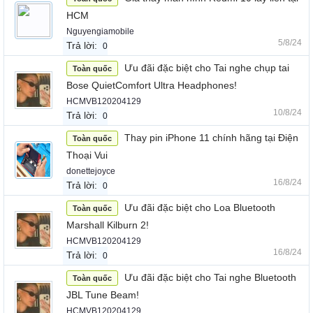
HCM
Nguyengiamobile
5/8/24
Trả lời:
0
Ưu đãi đặc biệt cho Tai nghe chụp tai
Toàn quốc
Bose QuietComfort Ultra Headphones!
HCMVB120204129
10/8/24
Trả lời:
0
Thay pin iPhone 11 chính hãng tại Điện
Toàn quốc
Thoại Vui
donettejoyce
16/8/24
Trả lời:
0
Ưu đãi đặc biệt cho Loa Bluetooth
Toàn quốc
Marshall Kilburn 2!
HCMVB120204129
16/8/24
Trả lời:
0
Ưu đãi đặc biệt cho Tai nghe Bluetooth
Toàn quốc
JBL Tune Beam!
HCMVB120204129