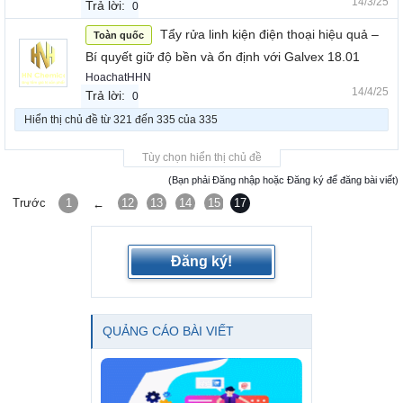
14/3/25
Trả lời:
0
Tẩy rửa linh kiện điện thoại hiệu quả –
Toàn quốc
Bí quyết giữ độ bền và ổn định với Galvex 18.01
HoachatHHN
14/4/25
Trả lời:
0
Hiển thị chủ đề từ 321 đến 335 của 335
Tùy chọn hiển thị chủ đề
(Bạn phải Đăng nhập hoặc Đăng ký để đăng bài viết)
Trước
1
12
13
14
15
17
16
←
Đăng ký!
QUẢNG CÁO BÀI VIẾT