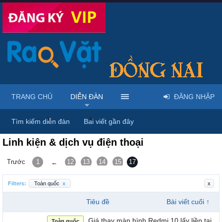
TRANG CHỦ
DIỄN ĐÀN
ĐĂNG NHẬP
Trang chủ
Diễn đàn
Điện thoại - Máy tính bảng
Tìm kiếm diễn đàn
Bài viết gần đây
Linh kiện & dịch vụ điện thoại
Trước
1
12
13
14
15
17
16
←
Filters:
Toàn quốc
x
x
Tiêu đề
Bài viết cuối ↑
Giá thay màn hình Redmi 10 lấy liền tại
Toàn quốc