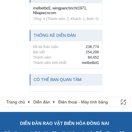
melbetbd1
wingpanctiricht1971
,
,
Nbajeecncom
Tổng: 4 (Thành viên: 3, Khách: 1, Bots: 0)
THỐNG KÊ DIỄN ĐÀN
Đề tài thảo luận:
238,774
Bài viết:
254,206
Thành viên:
84,452
Thành viên mới nhất:
melbetbd1
CÓ THỂ BẠN QUAN TÂM
Trang chủ
Diễn đàn
Điện thoại - Máy tính bảng
DIỄN ĐÀN RAO VẶT BIÊN HÒA ĐỒNG NAI