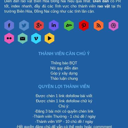
Diễn đàn rao vặt Biên Hòa Đồng Nai
hiệu quả nhất.
Diễn đàn
có PR
tốt, index nhanh, đầy đủ các lĩnh vực cho thành viên
rao vặt
tại thị
trường Biên Hòa, Đồng Nai cũng như các tỉnh lân cận.
THÀNH VIÊN CẦN CHÚ Ý
Thông báo BQT
Nội quy diễn đàn
Góp ý xây dựng
Thảo luận chung
QUYỀN LỢI THÀNH VIÊN
Được chèn 1 link dofollow bài viết
Được chèn 1 link dofollow chữ ký
Chú ý:
-Đăng 3 bài mới có quyền chèn link
-Thành viên Thường - 1 chủ đề / ngày
-Thành viên VIP - 10 chủ đề / ngày
-Hết quyền đăng chủ để vẫn có thể reply hoặc commment