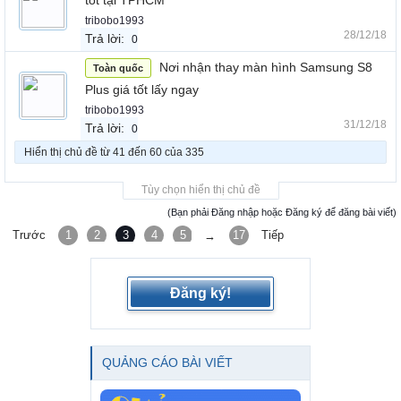
tốt tại TPHCM
tribobo1993
28/12/18
Trả lời:
0
Nơi nhận thay màn hình Samsung S8
Toàn quốc
Plus giá tốt lấy ngay
tribobo1993
31/12/18
Trả lời:
0
Hiển thị chủ đề từ 41 đến 60 của 335
Tùy chọn hiển thị chủ đề
(Bạn phải Đăng nhập hoặc Đăng ký để đăng bài viết)
Trước
1
2
3
4
5
6
17
Tiếp
→
Đăng ký!
QUẢNG CÁO BÀI VIẾT