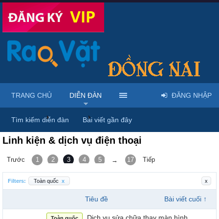
TRANG CHỦ
DIỄN ĐÀN
ĐĂNG NHẬP
Trang chủ
Diễn đàn
Điện thoại - Máy tính bảng
Tìm kiếm diễn đàn
Bài viết gần đây
Linh kiện & dịch vụ điện thoại
Trước
1
2
3
4
5
6
17
Tiếp
→
Filters:
Toàn quốc
x
x
Tiêu đề
Bài viết cuối ↑
Dịch vụ sửa chữa thay màn hình
Toàn quốc