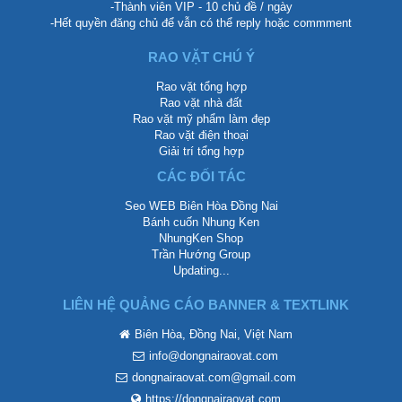
-Thành viên VIP - 10 chủ đề / ngày
-Hết quyền đăng chủ để vẫn có thể reply hoặc commment
RAO VẶT CHÚ Ý
Rao vặt tổng hợp
Rao vặt nhà đất
Rao vặt mỹ phẩm làm đẹp
Rao vặt điện thoại
Giải trí tổng hợp
CÁC ĐỐI TÁC
Seo WEB Biên Hòa Đồng Nai
Bánh cuốn Nhung Ken
NhungKen Shop
Trần Hướng Group
Updating...
LIÊN HỆ QUẢNG CÁO BANNER & TEXTLINK
Biên Hòa, Đồng Nai, Việt Nam
info@dongnairaovat.com
dongnairaovat.com@gmail.com
https://dongnairaovat.com