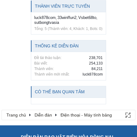
THÀNH VIÊN TRỰC TUYẾN
luck878com
33winffun2
Vsbet68to
,
,
,
sutbongtvasia
Tổng: 5 (Thành viên: 4, Khách: 1, Bots: 0)
THỐNG KÊ DIỄN ĐÀN
Đề tài thảo luận:
238,701
Bài viết:
254,133
Thành viên:
84,211
Thành viên mới nhất:
luck878com
CÓ THỂ BẠN QUAN TÂM
Trang chủ
Diễn đàn
Điện thoại - Máy tính bảng