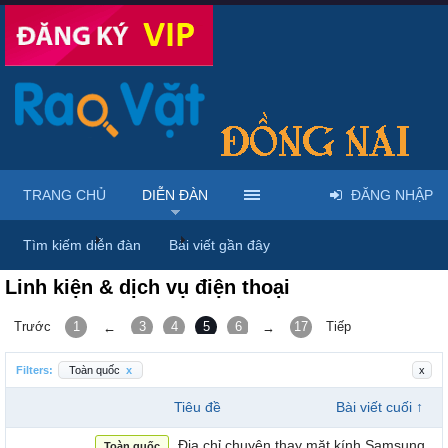
TRANG CHỦ
DIỄN ĐÀN
ĐĂNG NHẬP
Trang chủ
Diễn đàn
Điện thoại - Máy tính bảng
Tìm kiếm diễn đàn
Bài viết gần đây
Linh kiện & dịch vụ điện thoại
Trước
1
3
4
5
6
7
17
Tiếp
←
→
Filters:
Toàn quốc
x
x
Tiêu đề
Bài viết cuối ↑
Địa chỉ chuyên thay mặt kính Samsung
Toàn quốc