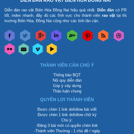
DIỄN ĐÀN RAO VẶT BIÊN HÒA ĐỒNG NAI
Diễn đàn rao vặt Biên Hòa Đồng Nai
hiệu quả nhất.
Diễn đàn
có PR
tốt, index nhanh, đầy đủ các lĩnh vực cho thành viên
rao vặt
tại thị
trường Biên Hòa, Đồng Nai cũng như các tỉnh lân cận.
THÀNH VIÊN CẦN CHÚ Ý
Thông báo BQT
Nội quy diễn đàn
Góp ý xây dựng
Thảo luận chung
QUYỀN LỢI THÀNH VIÊN
Được chèn 1 link dofollow bài viết
Được chèn 1 link dofollow chữ ký
Chú ý:
-Đăng 3 bài mới có quyền chèn link
-Thành viên Thường - 1 chủ đề / ngày