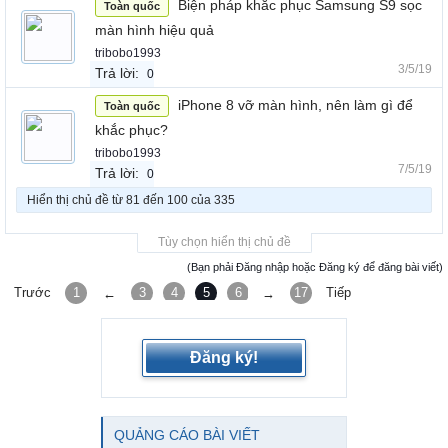
Biện pháp khắc phục Samsung S9 sọc
Toàn quốc
màn hình hiệu quả
tribobo1993
3/5/19
Trả lời:
0
iPhone 8 vỡ màn hình, nên làm gì để
Toàn quốc
khắc phục?
tribobo1993
7/5/19
Trả lời:
0
Hiển thị chủ đề từ 81 đến 100 của 335
Tùy chọn hiển thị chủ đề
(Bạn phải Đăng nhập hoặc Đăng ký để đăng bài viết)
Trước
1
3
4
5
6
7
17
Tiếp
←
→
Đăng ký!
QUẢNG CÁO BÀI VIẾT