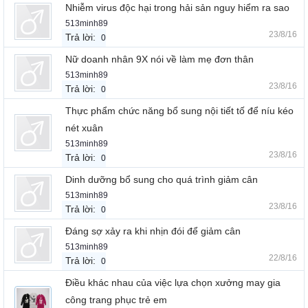
Nhiễm virus độc hại trong hải sản nguy hiểm ra sao
513minh89
23/8/16
Trả lời:
0
Nữ doanh nhân 9X nói về làm mẹ đơn thân
513minh89
23/8/16
Trả lời:
0
Thực phẩm chức năng bổ sung nội tiết tố để níu kéo
nét xuân
513minh89
23/8/16
Trả lời:
0
Dinh dưỡng bổ sung cho quá trình giảm cân
513minh89
23/8/16
Trả lời:
0
Đáng sợ xảy ra khi nhịn đói để giảm cân
513minh89
22/8/16
Trả lời:
0
Điều khác nhau của việc lựa chọn xưởng may gia
công trang phục trẻ em