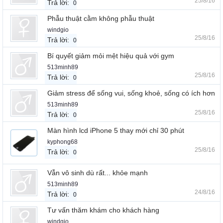
25/8/16
Trả lời:
0
Phẫu thuật cằm không phẫu thuật
windgio
25/8/16
Trả lời:
0
Bí quyết giảm mỏi mệt hiệu quả với gym
513minh89
25/8/16
Trả lời:
0
Giảm stress để sống vui, sống khoẻ, sống có ích hơn
513minh89
25/8/16
Trả lời:
0
Màn hình lcd iPhone 5 thay mới chỉ 30 phút
kyphong68
25/8/16
Trả lời:
0
Vẫn vô sinh dù rất... khỏe mạnh
513minh89
24/8/16
Trả lời:
0
Tư vấn thăm khám cho khách hàng
windgio