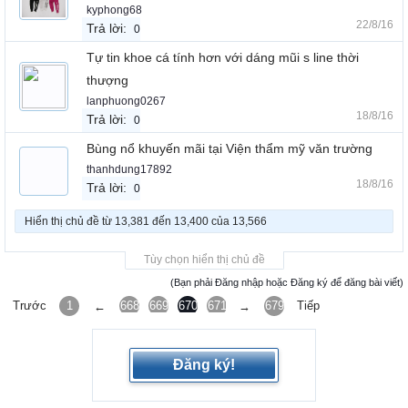
kyphong68
22/8/16
Trả lời:
0
Tự tin khoe cá tính hơn với dáng mũi s line thời
thượng
lanphuong0267
18/8/16
Trả lời:
0
Bùng nổ khuyến mãi tại Viện thẩm mỹ văn trường
thanhdung17892
18/8/16
Trả lời:
0
Hiển thị chủ đề từ 13,381 đến 13,400 của 13,566
Tùy chọn hiển thị chủ đề
(Bạn phải Đăng nhập hoặc Đăng ký để đăng bài viết)
Trước
1
668
669
670
671
672
679
Tiếp
←
→
Đăng ký!