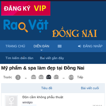
TRANG CHỦ
DIỄN ĐÀN
ĐĂNG NHẬP
Trang chủ
Diễn đàn
Thời trang - Phụ kiện - Trang sức - Là
Tìm kiếm diễn đàn
Bài viết gần đây
Mỹ phẩm & spa làm đẹp tại Đồng Nai
Trước
1
668
669
670
671
672
679
Tiếp
←
→
Tiêu đề
Bài viết cuối
Độn cằm không phẫu thuật
windgio