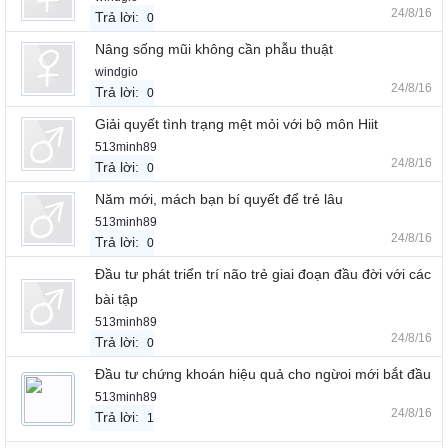
24/8/16
Trả lời:
0
Nâng sống mũi không cần phẫu thuật
windgio
24/8/16
Trả lời:
0
Giải quyết tình trạng mệt mỏi với bộ môn Hiit
513minh89
24/8/16
Trả lời:
0
Năm mới, mách bạn bí quyết để trẻ lâu
513minh89
24/8/16
Trả lời:
0
Đầu tư phát triển trí não trẻ giai đoạn đầu đời với các
bài tập
513minh89
24/8/16
Trả lời:
0
Đầu tư chứng khoán hiệu quả cho ngừoi mới bắt đầu
513minh89
24/8/16
Trả lời:
1