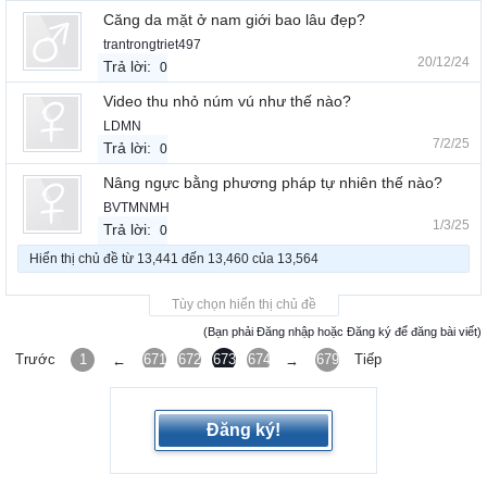
Căng da mặt ở nam giới bao lâu đẹp?
trantrongtriet497
20/12/24
Trả lời:
0
Video thu nhỏ núm vú như thế nào?
LDMN
7/2/25
Trả lời:
0
Nâng ngực bằng phương pháp tự nhiên thế nào?
BVTMNMH
1/3/25
Trả lời:
0
Hiển thị chủ đề từ 13,441 đến 13,460 của 13,564
Tùy chọn hiển thị chủ đề
(Bạn phải Đăng nhập hoặc Đăng ký để đăng bài viết)
Trước
1
671
672
673
674
675
679
Tiếp
←
→
Đăng ký!