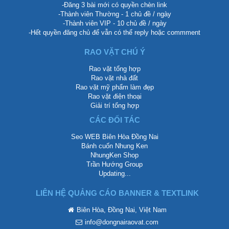
-Đăng 3 bài mới có quyền chèn link
-Thành viên Thường - 1 chủ đề / ngày
-Thành viên VIP - 10 chủ đề / ngày
-Hết quyền đăng chủ để vẫn có thể reply hoặc commment
RAO VẶT CHÚ Ý
Rao vặt tổng hợp
Rao vặt nhà đất
Rao vặt mỹ phẩm làm đẹp
Rao vặt điện thoại
Giải trí tổng hợp
CÁC ĐỐI TÁC
Seo WEB Biên Hòa Đồng Nai
Bánh cuốn Nhung Ken
NhungKen Shop
Trần Hướng Group
Updating...
LIÊN HỆ QUẢNG CÁO BANNER & TEXTLINK
Biên Hòa, Đồng Nai, Việt Nam
info@dongnairaovat.com