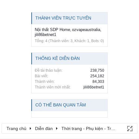
THÀNH VIÊN TRỰC TUYẾN
Nội thất SDP Home
ozvapeaustralia
,
,
jili86betnet1
Tổng: 4 (Thành viên: 3, Khách: 1, Bots: 0)
THỐNG KÊ DIỄN ĐÀN
Đề tài thảo luận:
238,750
Bài viết:
254,182
Thành viên:
84,303
Thành viên mới nhất:
jili86betnet1
CÓ THỂ BẠN QUAN TÂM
Trang chủ
Diễn đàn
Thời trang - Phụ kiện - Trang sức - Là