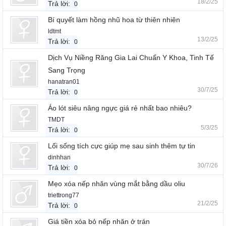
18/2/25
Trả lời:
0
Bí quyết làm hồng nhũ hoa từ thiên nhiên
ldtmt
13/2/25
Trả lời:
0
Dịch Vụ Niềng Răng Gia Lai Chuẩn Y Khoa, Tinh Tế
Sang Trọng
hanatran01
30/7/25
Trả lời:
0
Áo lót siêu nâng ngực giá rẻ nhất bao nhiêu?
TMDT
5/3/25
Trả lời:
0
Lối sống tích cực giúp mẹ sau sinh thêm tự tin
dinhhan
30/7/26
Trả lời:
0
Mẹo xóa nếp nhăn vùng mắt bằng dầu oliu
triettrong77
21/2/25
Trả lời:
0
Giá tiền xóa bỏ nếp nhăn ở trán