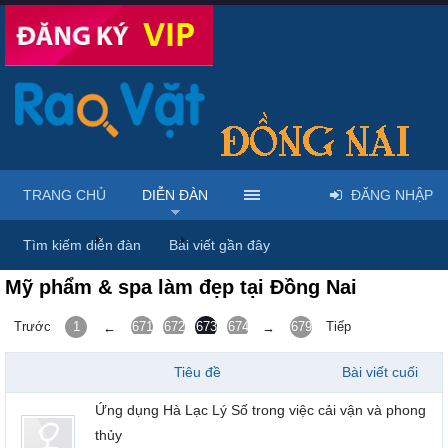
TRANG CHỦ
DIỄN ĐÀN
ĐĂNG NHẬP
Trang chủ
Diễn đàn
Thời trang - Phụ kiện - Trang sức - Là
Tìm kiếm diễn đàn
Bài viết gần đây
Mỹ phẩm & spa làm đẹp tại Đồng Nai
Trước
1
671
672
673
674
675
679
Tiếp
←
→
Tiêu đề
Bài viết cuối
Ứng dụng Hà Lạc Lý Số trong việc cải vận và phong
thủy