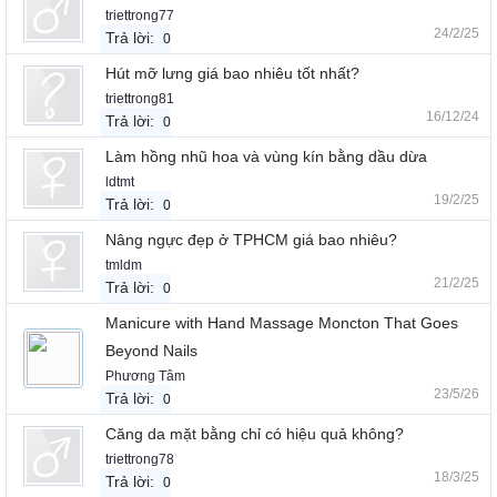
triettrong77
24/2/25
Trả lời:
0
Hút mỡ lưng giá bao nhiêu tốt nhất?
triettrong81
16/12/24
Trả lời:
0
Làm hồng nhũ hoa và vùng kín bằng dầu dừa
ldtmt
19/2/25
Trả lời:
0
Nâng ngực đẹp ở TPHCM giá bao nhiêu?
tmldm
21/2/25
Trả lời:
0
Manicure with Hand Massage Moncton That Goes
Beyond Nails
Phương Tâm
23/5/26
Trả lời:
0
Căng da mặt bằng chỉ có hiệu quả không?
triettrong78
18/3/25
Trả lời:
0