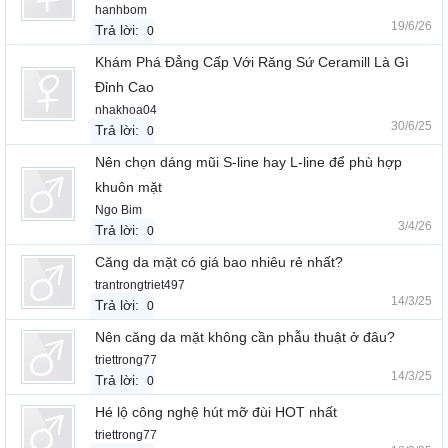
hanhbom
19/6/26
Trả lời:
0
Khám Phá Đẳng Cấp Với Răng Sứ Ceramill Là Gì
Đỉnh Cao
nhakhoa04
30/6/25
Trả lời:
0
Nên chọn dáng mũi S-line hay L-line để phù hợp
khuôn mặt
Ngo Bim
3/4/26
Trả lời:
0
Căng da mặt có giá bao nhiêu rẻ nhất?
trantrongtriet497
14/3/25
Trả lời:
0
Nên căng da mặt không cần phẫu thuật ở đâu?
triettrong77
14/3/25
Trả lời:
0
Hé lộ công nghệ hút mỡ đùi HOT nhất
triettrong77