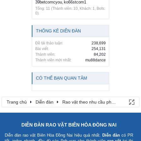
39betcomcyou
ko66stcom1
,
Tổng: 11 (Thành viên: 10, Khách: 1, Bots:
0)
THỐNG KÊ DIỄN ĐÀN
Đề tài thảo luận:
238,699
Bài viết:
254,131
Thành viên:
84,202
Thành viên mới nhất:
mu88dance
CÓ THỂ BẠN QUAN TÂM
Trang chủ
Diễn đàn
Rao vặt theo nhu cầu phổ biến
DIỄN ĐÀN RAO VẶT BIÊN HÒA ĐỒNG NAI
Diễn đàn rao vặt Biên Hòa Đồng Nai
hiệu quả nhất.
Diễn đàn
có PR
tốt, index nhanh, đầy đủ các lĩnh vực cho thành viên
rao vặt
tại thị