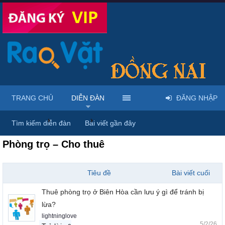
TRANG CHỦ
DIỄN ĐÀN
ĐĂNG NHẬP
Trang chủ
Diễn đàn
Rao vặt theo nhu cầu phổ biến
Tìm kiếm diễn đàn
Bài viết gần đây
Phòng trọ – Cho thuê
Tiêu đề
Bài viết cuối
Thuê phòng trọ ở Biên Hòa cần lưu ý gì để tránh bị
lừa?
lightninglove
5/2/26