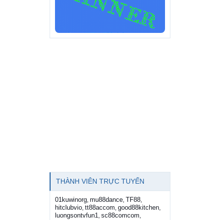
THÀNH VIÊN TRỰC TUYẾN
01kuwinorg
mu88dance
TF88
,
,
,
hitclubvio
tt88accom
good88kitchen
,
,
,
luongsontvfun1
sc88comcom
,
,