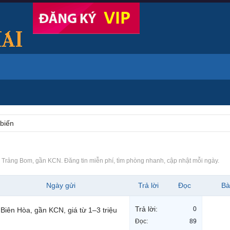
 biến
 Trảng Bom, gần KCN. Đăng tin miễn phí, tìm phòng nhanh, cập nhật mỗi ngày.
Ngày gửi
Trả lời
Đọc
Bà
Trả lời:
0
Biên Hòa, gần KCN, giá từ 1–3 triệu
Đọc:
89