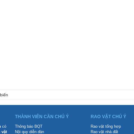
 biến
THÀNH VIÊN CẦN CHÚ Ý
RAO VẶT CHÚ Ý
n
có
Thông báo BQT
Rao vặt tổng hợp
 vặt
Nội quy diễn đàn
Rao vặt nhà đất