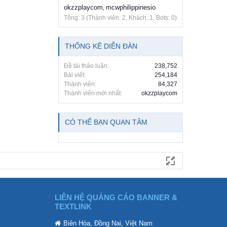
okzzplaycom
mcwphilippinesio
,
Tổng: 3 (Thành viên: 2, Khách: 1, Bots: 0)
THỐNG KÊ DIỄN ĐÀN
Đề tài thảo luận:
238,752
Bài viết:
254,184
Thành viên:
84,327
Thành viên mới nhất:
okzzplaycom
CÓ THỂ BẠN QUAN TÂM
LIÊN HỆ QUẢNG CÁO BANNER &
TEXTLINK
Biên Hòa, Đồng Nai, Việt Nam