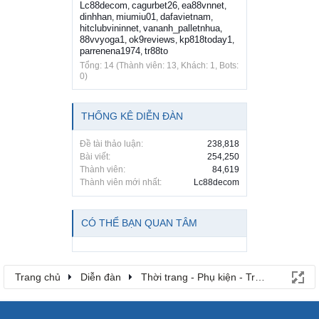
Lc88decom
cagurbet26
ea88vnnet
,
,
,
dinhhan
miumiu01
dafavietnam
,
,
,
hitclubvininnet
vananh_palletnhua
,
,
88vvyoga1
ok9reviews
kp818today1
,
,
,
parrenena1974
tr88to
,
Tổng: 14 (Thành viên: 13, Khách: 1, Bots:
0)
THỐNG KÊ DIỄN ĐÀN
Đề tài thảo luận:
238,818
Bài viết:
254,250
Thành viên:
84,619
Thành viên mới nhất:
Lc88decom
CÓ THỂ BẠN QUAN TÂM
Trang chủ
Diễn đàn
Thời trang - Phụ kiện - Trang sức - Là