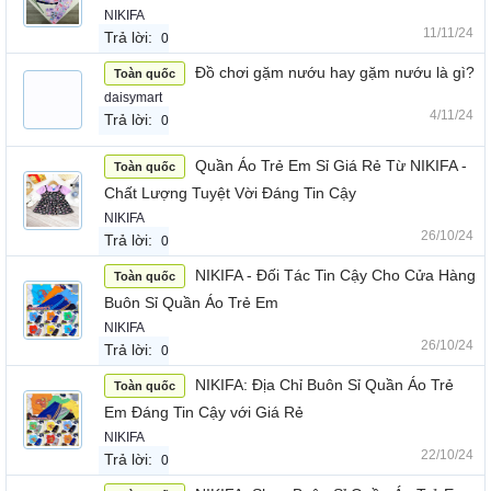
NIKIFA
11/11/24
Trả lời:
0
Đồ chơi gặm nướu hay gặm nướu là gì?
Toàn quốc
daisymart
4/11/24
Trả lời:
0
Quần Áo Trẻ Em Sỉ Giá Rẻ Từ NIKIFA -
Toàn quốc
Chất Lượng Tuyệt Vời Đáng Tin Cậy
NIKIFA
26/10/24
Trả lời:
0
NIKIFA - Đối Tác Tin Cậy Cho Cửa Hàng
Toàn quốc
Buôn Sỉ Quần Áo Trẻ Em
NIKIFA
26/10/24
Trả lời:
0
NIKIFA: Địa Chỉ Buôn Sỉ Quần Áo Trẻ
Toàn quốc
Em Đáng Tin Cậy với Giá Rẻ
NIKIFA
22/10/24
Trả lời:
0