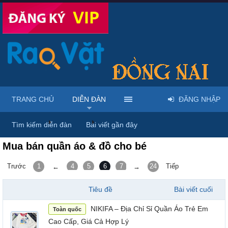
TRANG CHỦ
DIỄN ĐÀN
ĐĂNG NHẬP
Trang chủ
Diễn đàn
Thời trang - Phụ kiện - Trang sức - Là
Tìm kiếm diễn đàn
Bài viết gần đây
Mua bán quần áo & đồ cho bé
Trước
1
4
5
6
7
8
24
Tiếp
←
→
Tiêu đề
Bài viết cuối
NIKIFA – Địa Chỉ Sỉ Quần Áo Trẻ Em
Toàn quốc
Cao Cấp, Giá Cả Hợp Lý