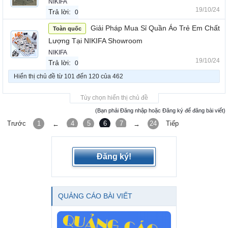
NIKIFA
19/10/24
Trả lời:
0
Giải Pháp Mua Sỉ Quần Áo Trẻ Em Chất
Toàn quốc
Lượng Tại NIKIFA Showroom
NIKIFA
19/10/24
Trả lời:
0
Hiển thị chủ đề từ 101 đến 120 của 462
Tùy chọn hiển thị chủ đề
(Bạn phải Đăng nhập hoặc Đăng ký để đăng bài viết)
Trước
1
4
5
6
7
8
24
Tiếp
←
→
Đăng ký!
QUẢNG CÁO BÀI VIẾT