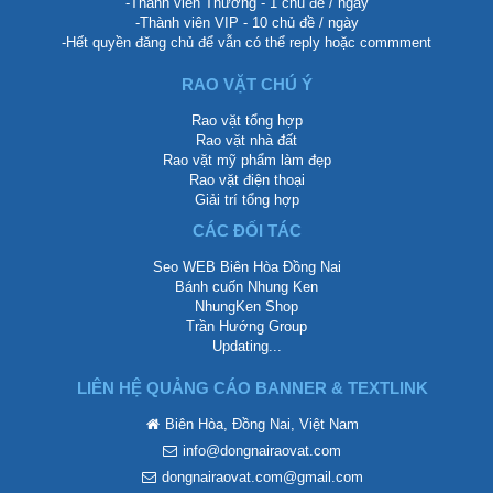
-Thành viên Thường - 1 chủ đề / ngày
-Thành viên VIP - 10 chủ đề / ngày
-Hết quyền đăng chủ để vẫn có thể reply hoặc commment
RAO VẶT CHÚ Ý
Rao vặt tổng hợp
Rao vặt nhà đất
Rao vặt mỹ phẩm làm đẹp
Rao vặt điện thoại
Giải trí tổng hợp
CÁC ĐỐI TÁC
Seo WEB Biên Hòa Đồng Nai
Bánh cuốn Nhung Ken
NhungKen Shop
Trần Hướng Group
Updating...
LIÊN HỆ QUẢNG CÁO BANNER & TEXTLINK
Biên Hòa, Đồng Nai, Việt Nam
info@dongnairaovat.com
dongnairaovat.com@gmail.com