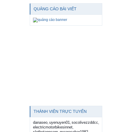
QUẢNG CÁO BÀI VIẾT
THÀNH VIÊN TRỰC TUYẾN
danaseo
uyenuyen01
socolivezzddcc
,
,
,
electricmotorbikesinnet
,
slotbetappcom
moaresohar1982