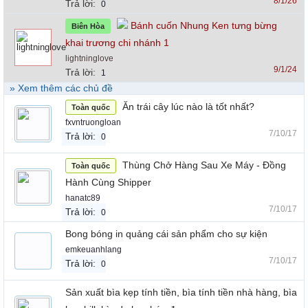
8/1/26
Trả lời:
0
Bánh cuốn Nhung Ken tưng bừng
Biên Hòa
khai trương chi nhánh 1
lightninglove
9/1/24
Trả lời:
1
» Xem thêm các chủ đề
Ăn trái cây lúc nào là tốt nhất?
Toàn quốc
fxvntruongloan
7/10/17
Trả lời:
0
Thùng Chở Hàng Sau Xe Máy - Đồng
Toàn quốc
Hành Cùng Shipper
hanatc89
7/10/17
Trả lời:
0
Bong bóng in quảng cái sản phẩm cho sự kiện
emkeuanhlang
7/10/17
Trả lời:
0
Sản xuất bìa kẹp tính tiền, bìa tính tiền nhà hàng, bìa