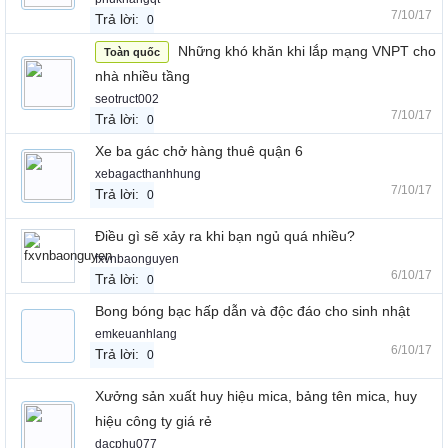
7/10/17
Trả lời:
0
Những khó khăn khi lắp mạng VNPT cho
Toàn quốc
nhà nhiều tầng
seotruct002
7/10/17
Trả lời:
0
Xe ba gác chở hàng thuê quận 6
xebagacthanhhung
7/10/17
Trả lời:
0
Điều gì sẽ xảy ra khi bạn ngủ quá nhiều?
fxvnbaonguyen
6/10/17
Trả lời:
0
Bong bóng bạc hấp dẫn và độc đáo cho sinh nhật
emkeuanhlang
6/10/17
Trả lời:
0
Xưởng sản xuất huy hiệu mica, bảng tên mica, huy
hiệu công ty giá rẻ
dacphu077