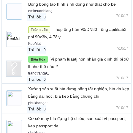
Bong bóng tạo hình sinh động như thật cho bé
emkeuanhlang
7/10/17
Trả lời:
0
Thép ống hàn 90/DN80 - ống api5l/a53
Toàn quốc
phi 90x3ly, 4.78ly
KeoMut
7/10/17
Trả lời:
0
Vi phạm luaatj hôn nhân gia đình thì bị xử
Biên Hòa
lí như thế nào ?
trangtrang91
7/10/17
Trả lời:
0
Xưởng sản xuất bìa đựng bằng tốt nghiệp, bìa da kẹp
bằng đại học, bìa kẹp bằng chứng chỉ
phukhangqt
7/10/17
Trả lời:
0
Cơ sở may bìa đựng hộ chiếu, sản xuất ví passport,
kẹp passport da
phukhangqt