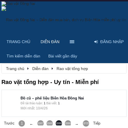
TRANG CHỦ
DIỄN ĐÀN
ĐĂNG NHẬP
Tìm kiếm diễn đàn
Bài viết gần đây
Trang chủ
Diễn đàn
Rao vặt tổng hợp
Rao vặt tổng hợp - Uy tín - Miễn phí
Đồ cũ – phế liệu Biên Hòa Đồng Nai
Đề tài thảo luận:
1
Bài viết:
1
10/4/26
Trước
1
Tiếp
←
→
6387
6388
6389
6390
6391
6735