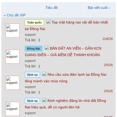
Tiêu đề
Bài viết cuối ↓
» Chủ đề VIP
Top mặt hàng rao vặt dễ bán nhất
Toàn quốc
tại Đồng Nai
support
11/6/26
Trả lời:
2
BÁN ĐẤT AN VIỄN – GẦN KCN
Đồng Nai
GIANG ĐIỀN – GIÁ MỀM DỄ THANH KHOẢN
support
2/5/26
Trả lời:
1
Nhu cầu sửa điện lạnh tại Đồng Nai
Dịch vụ
tăng mạnh vào mùa nóng
support
2/5/26
Trả lời:
1
Kinh nghiệm đăng tin nhà đất Đồng
Dịch vụ
Nai hiệu quả, dễ có người liên hệ
support