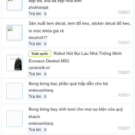
kẹp bill, bìa da kẹp hóa đơn
phukhangqt
7/10/17
Trả lời:
0
Sản xuất tem decal, tem đổ keo, sticker decal đổ keo,
in móc khóa giá rẻ
dacphu077
7/10/17
Trả lời:
0
Robot Hút Bụi Lau Nhà Thông Minh
Toàn quốc
Ecovacs Deebot M81
camera4k.vn
7/10/17
Trả lời:
0
Bong bóng bạc phần quà hấp dẫn cho bé
emkeuanhlang
7/10/17
Trả lời:
0
Bong bóng bay xinh tươi cho mọi sự kiện của quý
khách
emkeuanhlang
7/10/17
Trả lời:
0