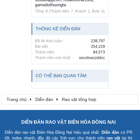
,
,
gamedoithuongta
Tổng: 8 (Thành viên: 7, Khách: 1, Bots: 0)
THỐNG KÊ DIỄN ĐÀN
Đề tài thảo luận:
238,797
Bài viết:
254,229
Thành viên:
84,573
Thành viên mới nhất:
socolivezzddcc
CÓ THỂ BẠN QUAN TÂM
Trang chủ
Diễn đàn
Rao vặt tổng hợp
DIỄN ĐÀN RAO VẶT BIÊN HÒA ĐỒNG NAI
Diễn đàn rao vặt Biên Hòa Đồng Nai
hiệu quả nhất.
Diễn đàn
có PR
tốt, index nhanh, đầy đủ các lĩnh vực cho thành viên
rao vặt
tại thị