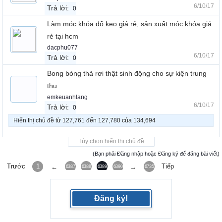
6/10/17
Trả lời:
0
Làm móc khóa đổ keo giá rẻ, sản xuất móc khóa giá
rẻ tại hcm
dacphu077
6/10/17
Trả lời:
0
Bong bóng thả rơi thật sinh động cho sự kiện trung
thu
emkeuanhlang
6/10/17
Trả lời:
0
Hiển thị chủ đề từ 127,761 đến 127,780 của 134,694
Tùy chọn hiển thị chủ đề
(Bạn phải Đăng nhập hoặc Đăng ký để đăng bài viết)
Trước
1
Tiếp
←
→
6387
6388
6389
6390
6391
6735
Đăng ký!