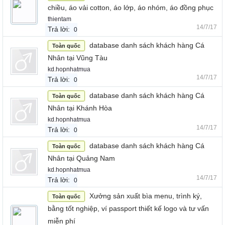
chiều, áo vải cotton, áo lớp, áo nhóm, áo đồng phục
thientam
14/7/17
Trả lời:
0
database danh sách khách hàng Cá
Toàn quốc
Nhân tại Vũng Tàu
kd.hopnhatmua
14/7/17
Trả lời:
0
database danh sách khách hàng Cá
Toàn quốc
Nhân tại Khánh Hòa
kd.hopnhatmua
14/7/17
Trả lời:
0
database danh sách khách hàng Cá
Toàn quốc
Nhân tại Quảng Nam
kd.hopnhatmua
14/7/17
Trả lời:
0
Xưởng sản xuất bìa menu, trình ký,
Toàn quốc
bằng tốt nghiệp, ví passport thiết kế logo và tư vấn
miễn phí