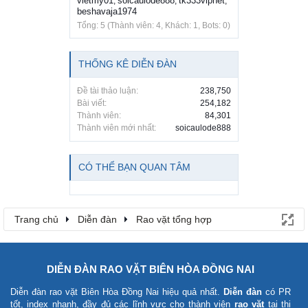
vietmy01
soicaulode888
tk333vipnet
,
,
,
beshavaja1974
Tổng: 5 (Thành viên: 4, Khách: 1, Bots: 0)
THỐNG KÊ DIỄN ĐÀN
Đề tài thảo luận:
238,750
Bài viết:
254,182
Thành viên:
84,301
Thành viên mới nhất:
soicaulode888
CÓ THỂ BẠN QUAN TÂM
Trang chủ
Diễn đàn
Rao vặt tổng hợp
DIỄN ĐÀN RAO VẶT BIÊN HÒA ĐỒNG NAI
Diễn đàn rao vặt Biên Hòa Đồng Nai
hiệu quả nhất.
Diễn đàn
có PR
tốt, index nhanh, đầy đủ các lĩnh vực cho thành viên
rao vặt
tại thị