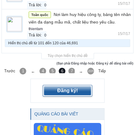
15/7/17
Trả lời:
0
Nơi làm huy hiệu công ty, bảng tên nhân
Toàn quốc
viên đa dạng mẫu mã, chất liệu theo yêu cầu.
thientam
15/7/17
Trả lời:
0
Hiển thị chủ đề từ 101 đến 120 của 46,691
Tùy chọn hiển thị chủ đề
(Bạn phải Đăng nhập hoặc Đăng ký để đăng bài viết)
Trước
1
4
5
6
7
8
Tiếp
←
→
2335
Đăng ký!
QUẢNG CÁO BÀI VIẾT