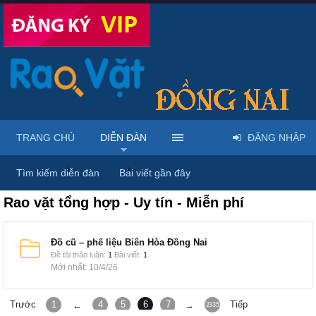
TRANG CHỦ
DIỄN ĐÀN
ĐĂNG NHẬP
Trang chủ
Diễn đàn
Rao vặt tổng hợp
Tìm kiếm diễn đàn
Bài viết gần đây
Rao vặt tổng hợp - Uy tín - Miễn phí
Đồ cũ – phế liệu Biên Hòa Đồng Nai
Đề tài thảo luận:
1
Bài viết:
1
10/4/26
Trước
1
4
5
6
7
8
Tiếp
←
→
2335