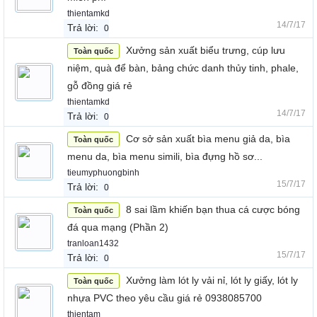
thientamkd
14/7/17
Trả lời:
0
Xưởng sản xuất biểu trưng, cúp lưu
Toàn quốc
niệm, quà để bàn, bảng chức danh thủy tinh, phale,
gỗ đồng giá rẻ
thientamkd
14/7/17
Trả lời:
0
Cơ sở sản xuất bìa menu giả da, bìa
Toàn quốc
menu da, bìa menu simili, bìa đựng hồ sơ...
tieumyphuongbinh
15/7/17
Trả lời:
0
8 sai lầm khiến bạn thua cá cược bóng
Toàn quốc
đá qua mạng (Phần 2)
tranloan1432
15/7/17
Trả lời:
0
Xưởng làm lót ly vải nỉ, lót ly giấy, lót ly
Toàn quốc
nhựa PVC theo yêu cầu giá rẻ 0938085700
thientam