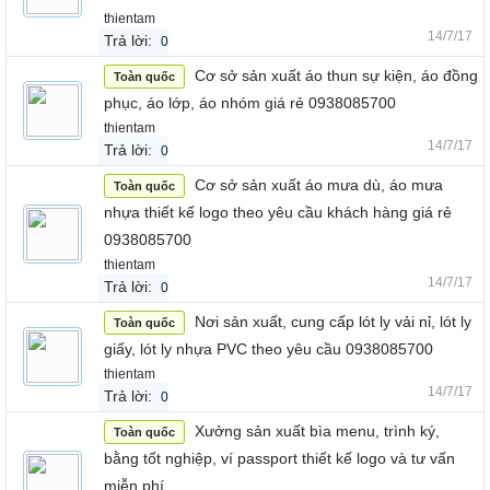
thientam
14/7/17
Trả lời:
0
Cơ sở sản xuất áo thun sự kiện, áo đồng
Toàn quốc
phục, áo lớp, áo nhóm giá rẻ 0938085700
thientam
14/7/17
Trả lời:
0
Cơ sở sản xuất áo mưa dù, áo mưa
Toàn quốc
nhựa thiết kế logo theo yêu cầu khách hàng giá rẻ
0938085700
thientam
14/7/17
Trả lời:
0
Nơi sản xuất, cung cấp lót ly vải nỉ, lót ly
Toàn quốc
giấy, lót ly nhựa PVC theo yêu cầu 0938085700
thientam
14/7/17
Trả lời:
0
Xưởng sản xuất bìa menu, trình ký,
Toàn quốc
bằng tốt nghiệp, ví passport thiết kế logo và tư vấn
miễn phí