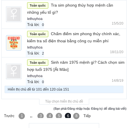
Tra sim phong thủy hợp mệnh cần
Toàn quốc
những yếu tố gì?
lethuyhoa
15/5/20
Trả lời:
0
Chấm điểm sim phong thủy chính xác,
Toàn quốc
kiểm tra số điện thoại bằng công cụ miễn phí
lethuyhoa
18/11/20
Trả lời:
2
Sinh năm 1975 mệnh gì? Cách chọn sim
Toàn quốc
hợp tuổi 1975 [Ất Mão]
lethuyhoa
14/8/19
Trả lời:
0
Hiển thị chủ đề từ 101 đến 120 của 151
Tùy chọn hiển thị chủ đề
(Bạn phải Đăng nhập hoặc Đăng ký để đăng bài viết)
Trước
1
3
4
5
6
8
7
Tiếp
←