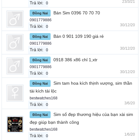
23/3/21
Trả lời:
0
Bán Sim 0396 70 70 70
Đồng Nai
0901779886
30/12/20
Trả lời:
0
Bán 0 901 109 190 giá rẻ
Đồng Nai
0901779886
30/12/20
Trả lời:
0
0918 386 x86 chỉ 1,xtr
Đồng Nai
0901779886
30/12/20
Trả lời:
0
Sim tam hoa kích thịnh vượng, sim thần
Đồng Nai
tài kích tài lộc
bestwatches168
3/6/20
Trả lời:
0
Sim số đẹp thương hiệu của bạn xài sim
Đồng Nai
đẹp giúp bạn thành công
bestwatches168
1/6/20
Trả lời:
0