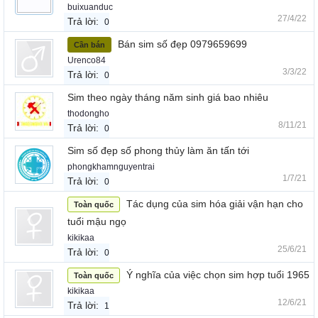
buixuanduc
27/4/22
Trả lời:
0
Bán sim số đẹp 0979659699
Cần bán
Urenco84
3/3/22
Trả lời:
0
Sim theo ngày tháng năm sinh giá bao nhiêu
thodongho
8/11/21
Trả lời:
0
Sim số đẹp số phong thủy làm ăn tấn tới
phongkhamnguyentrai
1/7/21
Trả lời:
0
Tác dụng của sim hóa giải vận hạn cho
Toàn quốc
tuổi mậu ngọ
kikikaa
25/6/21
Trả lời:
0
Ý nghĩa của việc chọn sim hợp tuổi 1965
Toàn quốc
kikikaa
12/6/21
Trả lời:
1