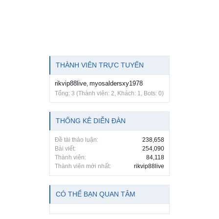
THÀNH VIÊN TRỰC TUYẾN
rikvip88live
myosaldersxy1978
,
Tổng: 3 (Thành viên: 2, Khách: 1, Bots: 0)
THỐNG KÊ DIỄN ĐÀN
Đề tài thảo luận:
238,658
Bài viết:
254,090
Thành viên:
84,118
Thành viên mới nhất:
rikvip88live
CÓ THỂ BẠN QUAN TÂM