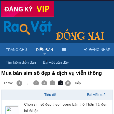
TRANG CHỦ
DIỄN ĐÀN
ĐĂNG NHẬP
Trang chủ
Diễn đàn
Điện thoại - Máy tính bảng
Tìm kiếm diễn đàn
Bài viết gần đây
Mua bán sim số đẹp & dịch vụ viễn thông
Trước
1
3
4
5
6
8
7
Tiếp
←
Tiêu đề
Bài viết cuối
Chọn sim số đẹp theo hướng bàn thờ Thần Tài đem
lại tài lộc