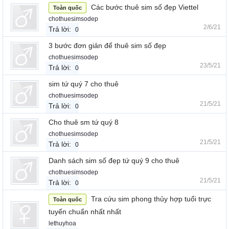
Các bước thuê sim số đẹp Viettel
Toàn quốc
chothuesimsodep
2/6/21
Trả lời:
0
3 bước đơn giản để thuê sim số đẹp
chothuesimsodep
23/5/21
Trả lời:
0
sim tứ quý 7 cho thuê
chothuesimsodep
21/5/21
Trả lời:
0
Cho thuê sm tứ quý 8
chothuesimsodep
21/5/21
Trả lời:
0
Danh sách sim số đẹp tứ quý 9 cho thuê
chothuesimsodep
21/5/21
Trả lời:
0
Tra cứu sim phong thủy hợp tuổi trực
Toàn quốc
tuyến chuẩn nhất nhất
lethuyhoa