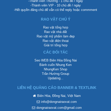
-Thành viên Thường - 1 chủ đề / ngày
-Thành viên VIP - 10 chủ đề / ngày
-Hết quyền đăng chủ để vẫn có thể reply hoặc commment
RAO VẶT CHÚ Ý
Rao vặt tổng hợp
Rao vặt nhà đất
Rao vặt mỹ phẩm làm đẹp
Rao vặt điện thoại
Giải trí tổng hợp
CÁC ĐỐI TÁC
Seo WEB Biên Hòa Đồng Nai
Bánh cuốn Nhung Ken
NhungKen Shop
Trần Hướng Group
Updating...
LIÊN HỆ QUẢNG CÁO BANNER & TEXTLINK
Biên Hòa, Đồng Nai, Việt Nam
info@dongnairaovat.com
dongnairaovat.com@gmail.com