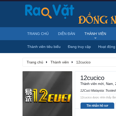
TRANG CHỦ
DIỄN ĐÀN
THÀNH VIÊN
Thành viên tiêu biểu
Đang truy cập
Hoạt động
Trang chủ
Thành viên
12cucico
12cucico
Thành viên mới
, Nam, 
12Cuci Malaysia: Trusted
12cucico được nhìn thấy lần
Tin nhắn hồ sơ