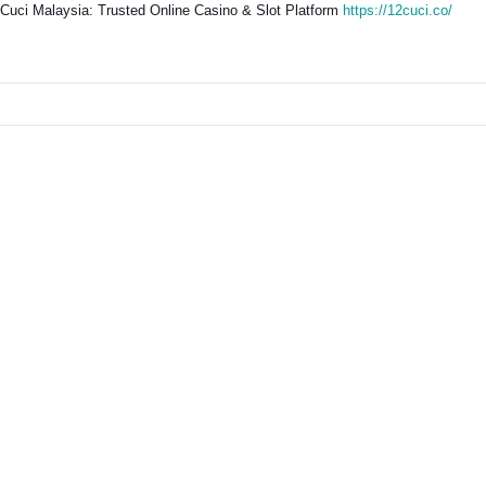
Cuci Malaysia: Trusted Online Casino & Slot Platform
https://12cuci.co/