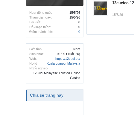
12cucico
12
Hoạt động cuối:
15/5/26
15/5/26
Tham gia ngày:
15/5/26
Bài viết:
0
Đã được thích:
0
Điểm thành tích:
0
Giới tính:
Nam
Sinh nhật:
1/1/00
(Tuổi: 26)
Web:
https://12cuci.co/
Nơi ở:
Kuala Lumpu, Malaysia
Nghề nghiệp:
12Cuci Malaysia: Trusted Online
Casino
Chia sẻ trang này