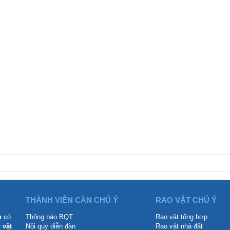
THÀNH VIÊN CẦN CHÚ Ý
RAO VẶT CHÚ Ý
n
có
Thông báo BQT
Rao vặt tổng hợp
 vặt
Nội quy diễn đàn
Rao vặt nhà đất