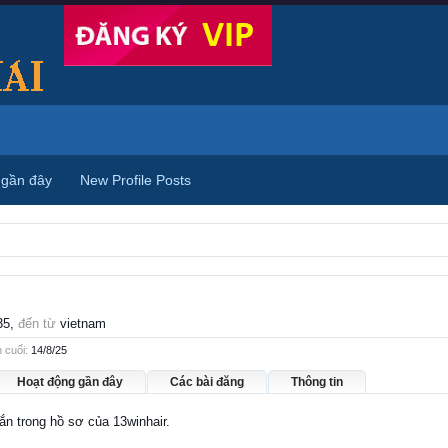
 gần đây
New Profile Posts
35,
đến từ
vietnam
 cuối:
14/8/25
Hoạt động gần đây
Các bài đăng
Thông tin
hắn trong hồ sơ của 13winhair.