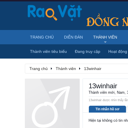
TRANG CHỦ
DIỄN ĐÀN
THÀNH VIÊN
Thành viên tiêu biểu
Đang truy cập
Hoạt động
Trang chủ
Thành viên
13winhair
13winhair
Thành viên mới
, Nam, 
13winhair được nhìn thấy lần
Tin nhắn hồ sơ
Hiện tại không có tin n