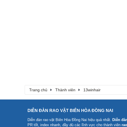
Trang chủ
Thành viên
13winhair
DIỄN ĐÀN RAO VẶT BIÊN HÒA ĐỒNG NAI
Diễn đàn rao vặt Biên Hòa Đồng Nai
hiệu quả nhất.
Diễn đà
PR tốt, index nhanh, đầy đủ các lĩnh vực cho thành viên
rao