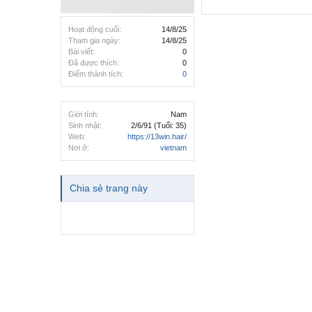
Hoạt động cuối:
14/8/25
Tham gia ngày:
14/8/25
Bài viết:
0
Đã được thích:
0
Điểm thành tích:
0
Giới tính:
Nam
Sinh nhật:
2/6/91
(Tuổi: 35)
Web:
https://13win.hair/
Nơi ở:
vietnam
Chia sẻ trang này