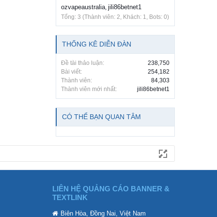
ozvapeaustralia
jili86betnet1
,
Tổng: 3 (Thành viên: 2, Khách: 1, Bots: 0)
THỐNG KÊ DIỄN ĐÀN
Đề tài thảo luận:
238,750
Bài viết:
254,182
Thành viên:
84,303
Thành viên mới nhất:
jili86betnet1
CÓ THỂ BẠN QUAN TÂM
LIÊN HỆ QUẢNG CÁO BANNER &
TEXTLINK
Biên Hòa, Đồng Nai, Việt Nam