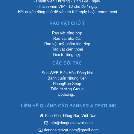
-Thành viên Thường - 1 chủ đề / ngày
-Thành viên VIP - 10 chủ đề / ngày
-Hết quyền đăng chủ để vẫn có thể reply hoặc commment
RAO VẶT CHÚ Ý
Rao vặt tổng hợp
Rao vặt nhà đất
Rao vặt mỹ phẩm làm đẹp
Rao vặt điện thoại
Giải trí tổng hợp
CÁC ĐỐI TÁC
Seo WEB Biên Hòa Đồng Nai
Bánh cuốn Nhung Ken
NhungKen Shop
Trần Hướng Group
Updating...
LIÊN HỆ QUẢNG CÁO BANNER & TEXTLINK
Biên Hòa, Đồng Nai, Việt Nam
info@dongnairaovat.com
dongnairaovat.com@gmail.com