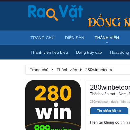
TRANG CHỦ
DIỄN ĐÀN
THÀNH VIÊN
Thành viên tiêu biểu
Đang truy cập
Hoạt động
Trang chủ
Thành viên
280winbetcom
280winbetc
Thành viên mới
, Nam, 
280winbetcom được nhìn thấ
Tin nhắn hồ sơ
Hiện tại không có tin 