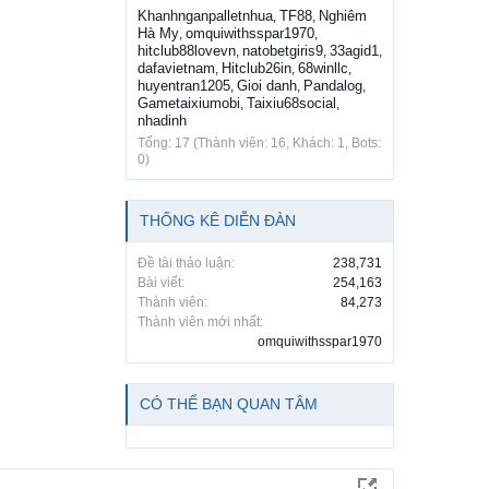
Khanhnganpalletnhua
TF88
Nghiêm
,
,
Hà My
omquiwithsspar1970
,
,
hitclub88lovevn
natobetgiris9
33agid1
,
,
,
dafavietnam
Hitclub26in
68winllc
,
,
,
huyentran1205
Gioi danh
Pandalog
,
,
,
Gametaixiumobi
Taixiu68social
,
,
nhadinh
Tổng: 17 (Thành viên: 16, Khách: 1, Bots:
0)
THỐNG KÊ DIỄN ĐÀN
Đề tài thảo luận:
238,731
Bài viết:
254,163
Thành viên:
84,273
Thành viên mới nhất:
omquiwithsspar1970
CÓ THỂ BẠN QUAN TÂM