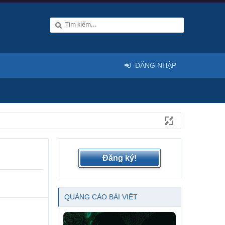
ĐĂNG NHẬP
Đăng ký!
QUẢNG CÁO BÀI VIẾT