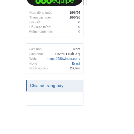
Hoạt động cuối:
16/6/26
Tham gia ngày:
16/6/26
Bài viết:
0
Đã được thích:
0
Điểm thành tích:
0
Giới tính:
Nam
Sinh nhật:
11/2/89
(Tuổi: 37)
Web:
https://280winbet.com/
Nơi ở:
Brasil
Nghề nghiệp:
280win
Chia sẻ trang này