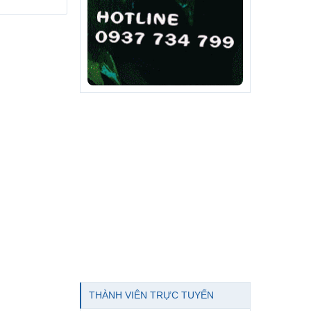
THÀNH VIÊN TRỰC TUYẾN