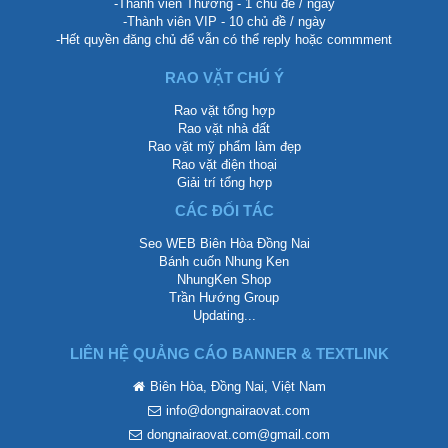
-Thành viên Thường - 1 chủ đề / ngày
-Thành viên VIP - 10 chủ đề / ngày
-Hết quyền đăng chủ để vẫn có thể reply hoặc commment
RAO VẶT CHÚ Ý
Rao vặt tổng hợp
Rao vặt nhà đất
Rao vặt mỹ phẩm làm đẹp
Rao vặt điện thoại
Giải trí tổng hợp
CÁC ĐỐI TÁC
Seo WEB Biên Hòa Đồng Nai
Bánh cuốn Nhung Ken
NhungKen Shop
Trần Hướng Group
Updating...
LIÊN HỆ QUẢNG CÁO BANNER & TEXTLINK
Biên Hòa, Đồng Nai, Việt Nam
info@dongnairaovat.com
dongnairaovat.com@gmail.com