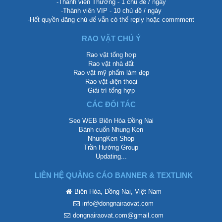
-Thành viên Thường - 1 chủ đề / ngày
-Thành viên VIP - 10 chủ đề / ngày
-Hết quyền đăng chủ để vẫn có thể reply hoặc commment
RAO VẶT CHÚ Ý
Rao vặt tổng hợp
Rao vặt nhà đất
Rao vặt mỹ phẩm làm đẹp
Rao vặt điện thoại
Giải trí tổng hợp
CÁC ĐỐI TÁC
Seo WEB Biên Hòa Đồng Nai
Bánh cuốn Nhung Ken
NhungKen Shop
Trần Hướng Group
Updating...
LIÊN HỆ QUẢNG CÁO BANNER & TEXTLINK
Biên Hòa, Đồng Nai, Việt Nam
info@dongnairaovat.com
dongnairaovat.com@gmail.com