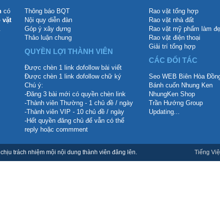
n
có
Thông báo BQT
Rao vặt tổng hợp
 vặt
Nội quy diễn đàn
Rao vặt nhà đất
.
Góp ý xây dựng
Rao vặt mỹ phẩm làm đ
Thảo luận chung
Rao vặt điện thoại
Giải trí tổng hợp
QUYỀN LỢI THÀNH VIÊN
CÁC ĐỐI TÁC
Được chèn 1 link dofollow bài viết
Được chèn 1 link dofollow chữ ký
Seo WEB Biên Hòa Đồng
Chú ý:
Bánh cuốn Nhung Ken
-Đăng 3 bài mới có quyền chèn link
NhungKen Shop
-Thành viên Thường - 1 chủ đề / ngày
Trần Hướng Group
-Thành viên VIP - 10 chủ đề / ngày
Updating...
-Hết quyền đăng chủ để vẫn có thể
reply hoặc commment
hịu trách nhiệm mội nội dung thành viên đăng lên.
Tiếng Việ