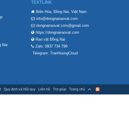
TEXTLINK
Biên Hòa, Đồng Nai, Việt Nam
ẹp
info@dongnairaovat.com
dongnairaovat.com@gmail.com
https://dongnairaovat.com
Rao vặt Đồng Nai
 Nai
Zalo: 0937 734 799
Telegram: TranHuongCloud
t
Quy định và Nội quy
Liên hệ
Trợ giúp
Trang chủ