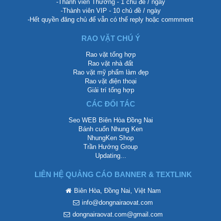
-Thành viên Thường - 1 chủ đề / ngày
-Thành viên VIP - 10 chủ đề / ngày
-Hết quyền đăng chủ để vẫn có thể reply hoặc commment
RAO VẶT CHÚ Ý
Rao vặt tổng hợp
Rao vặt nhà đất
Rao vặt mỹ phẩm làm đẹp
Rao vặt điện thoại
Giải trí tổng hợp
CÁC ĐỐI TÁC
Seo WEB Biên Hòa Đồng Nai
Bánh cuốn Nhung Ken
NhungKen Shop
Trần Hướng Group
Updating...
LIÊN HỆ QUẢNG CÁO BANNER & TEXTLINK
Biên Hòa, Đồng Nai, Việt Nam
info@dongnairaovat.com
dongnairaovat.com@gmail.com