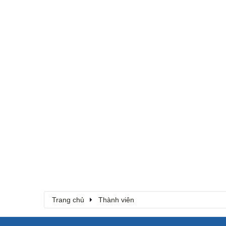
Trang chủ
Thành viên