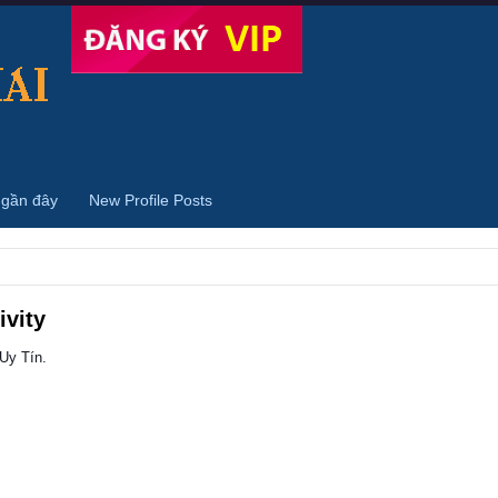
 gần đây
New Profile Posts
ivity
Uy Tín.