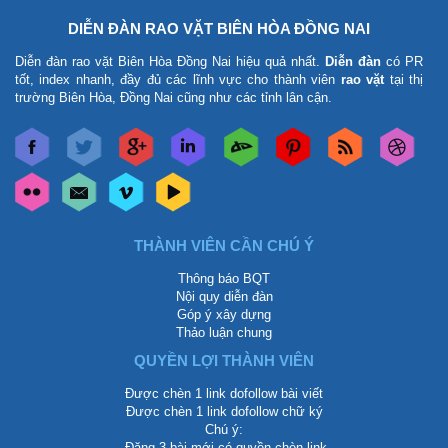
DIỄN ĐÀN RAO VẶT BIÊN HÒA ĐỒNG NAI
Diễn đàn rao vặt Biên Hòa Đồng Nai
hiệu quả nhất.
Diễn đàn
có PR
tốt, index nhanh, đầy đủ các lĩnh vực cho thành viên
rao vặt
tại thị
trường Biên Hòa, Đồng Nai cũng như các tỉnh lân cận.
THÀNH VIÊN CẦN CHÚ Ý
Thông báo BQT
Nội quy diễn đàn
Góp ý xây dựng
Thảo luận chung
QUYỀN LỢI THÀNH VIÊN
Được chèn 1 link dofollow bài viết
Được chèn 1 link dofollow chữ ký
Chú ý:
-Đăng 3 bài mới có quyền chèn link