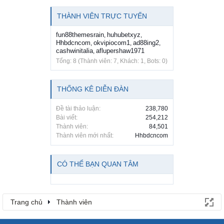
THÀNH VIÊN TRỰC TUYẾN
fun88themesrain
huhubetxyz
,
,
Hhbdcncom
okvipiocom1
ad88ing2
,
,
,
cashwinitalia
aflupershaw1971
,
Tổng: 8 (Thành viên: 7, Khách: 1, Bots: 0)
THỐNG KÊ DIỄN ĐÀN
Đề tài thảo luận:
238,780
Bài viết:
254,212
Thành viên:
84,501
Thành viên mới nhất:
Hhbdcncom
CÓ THỂ BẠN QUAN TÂM
Trang chủ
Thành viên