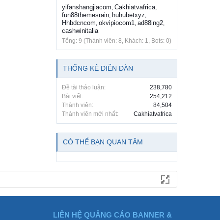
yifanshangjiacom
Cakhiatvafrica
,
,
fun88themesrain
huhubetxyz
,
,
Hhbdcncom
okvipiocom1
ad88ing2
,
,
,
cashwinitalia
Tổng: 9 (Thành viên: 8, Khách: 1, Bots: 0)
THỐNG KÊ DIỄN ĐÀN
Đề tài thảo luận:
238,780
Bài viết:
254,212
Thành viên:
84,504
Thành viên mới nhất:
Cakhiatvafrica
CÓ THỂ BẠN QUAN TÂM
LIÊN HỆ QUẢNG CÁO BANNER &