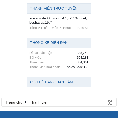
THÀNH VIÊN TRỰC TUYẾN
soicaulode888
vietmy01
tk333vipnet
,
,
,
beshavaja1974
Tổng: 5 (Thành viên: 4, Khách: 1, Bots: 0)
THỐNG KÊ DIỄN ĐÀN
Đề tài thảo luận:
238,749
Bài viết:
254,181
Thành viên:
84,301
Thành viên mới nhất:
soicaulode888
CÓ THỂ BẠN QUAN TÂM
Trang chủ
Thành viên