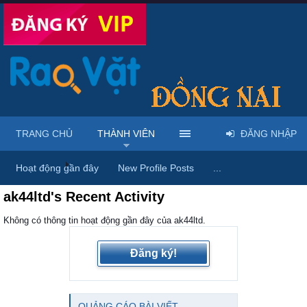
TRANG CHỦ
THÀNH VIÊN
ĐĂNG NHẬP
Trang chủ
Thành viên
Hoạt động gần đây
New Profile Posts
...
ak44ltd's Recent Activity
Không có thông tin hoạt động gần đây của ak44ltd.
Đăng ký!
QUẢNG CÁO BÀI VIẾT