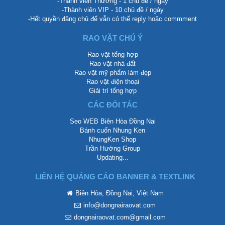
-Thành viên Thường - 1 chủ đề / ngày
-Thành viên VIP - 10 chủ đề / ngày
-Hết quyền đăng chủ để vẫn có thể reply hoặc commment
RAO VẶT CHÚ Ý
Rao vặt tổng hợp
Rao vặt nhà đất
Rao vặt mỹ phẩm làm đẹp
Rao vặt điện thoại
Giải trí tổng hợp
CÁC ĐỐI TÁC
Seo WEB Biên Hòa Đồng Nai
Bánh cuốn Nhung Ken
NhungKen Shop
Trần Hướng Group
Updating...
LIÊN HỆ QUẢNG CÁO BANNER & TEXTLINK
Biên Hòa, Đồng Nai, Việt Nam
info@dongnairaovat.com
dongnairaovat.com@gmail.com