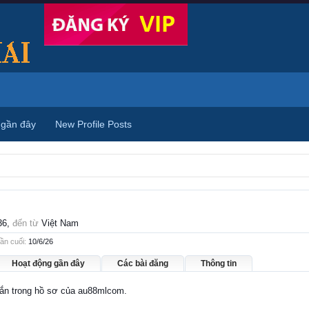
 gần đây
New Profile Posts
36,
đến từ
Việt Nam
ần cuối:
10/6/26
Hoạt động gần đây
Các bài đăng
Thông tin
nhắn trong hồ sơ của au88mlcom.