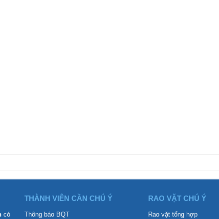
THÀNH VIÊN CẦN CHÚ Ý
RAO VẶT CHÚ Ý
n
có
Thông báo BQT
Rao vặt tổng hợp