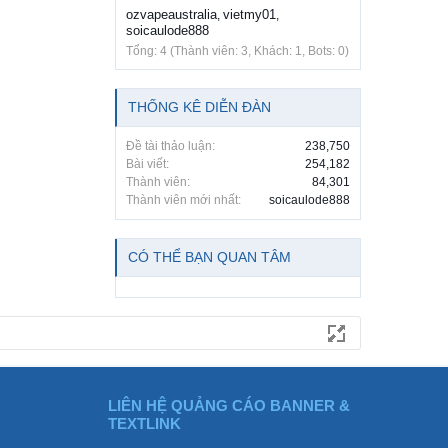
ozvapeaustralia
vietmy01
,
,
soicaulode888
Tổng: 4 (Thành viên: 3, Khách: 1, Bots: 0)
THỐNG KÊ DIỄN ĐÀN
Đề tài thảo luận:
238,750
Bài viết:
254,182
Thành viên:
84,301
Thành viên mới nhất:
soicaulode888
CÓ THỂ BẠN QUAN TÂM
LIÊN HỆ QUẢNG CÁO BANNER &
TEXTLINK