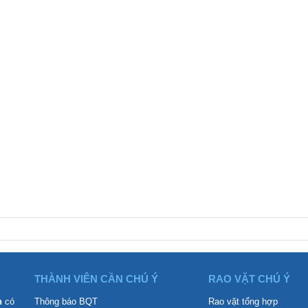
THÀNH VIÊN CẦN CHÚ Ý
RAO VẶT CHÚ Ý
n
có
Thông báo BQT
Rao vặt tổng hợp