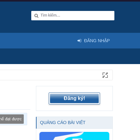
ĐĂNG NHẬP
Đăng ký!
thể đạt được
QUẢNG CÁO BÀI VIẾT