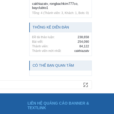
cakhiazatv
rongbachkim777co
,
,
bayclubto1
Tổng: 4 (Thành viên: 3, Khách: 1, Bots: 0)
THỐNG KÊ DIỄN ĐÀN
Đề tài thảo luận:
238,658
Bài viết:
254,090
Thành viên:
84,122
Thành viên mới nhất:
cakhiazatv
CÓ THỂ BẠN QUAN TÂM
LIÊN HỆ QUẢNG CÁO BANNER &
TEXTLINK