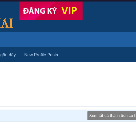
 gần đây
New Profile Posts
Xem tất cả thành tích có 