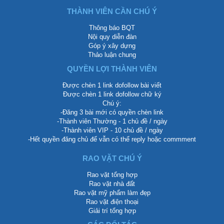
THÀNH VIÊN CẦN CHÚ Ý
Thông báo BQT
Nội quy diễn đàn
Góp ý xây dựng
Thảo luận chung
QUYỀN LỢI THÀNH VIÊN
Được chèn 1 link dofollow bài viết
Được chèn 1 link dofollow chữ ký
Chú ý:
-Đăng 3 bài mới có quyền chèn link
-Thành viên Thường - 1 chủ đề / ngày
-Thành viên VIP - 10 chủ đề / ngày
-Hết quyền đăng chủ để vẫn có thể reply hoặc commment
RAO VẶT CHÚ Ý
Rao vặt tổng hợp
Rao vặt nhà đất
Rao vặt mỹ phẩm làm đẹp
Rao vặt điện thoại
Giải trí tổng hợp