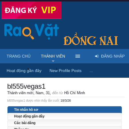
TRANG CHỦ
THÀNH VIÊN
ĐĂNG NHẬP
Trang chủ
Thành viên
bl555vegas1
Hoạt động gần đây
New Profile Posts
...
bl555vegas1
Thành viên mới
, Nam, 31,
đến từ
Hồ Chí Minh
bl555vegas1 được nhìn thấy lần cuối:
18/3/26
Tin nhắn hồ sơ
Hoạt động gần đây
Các bài đăng