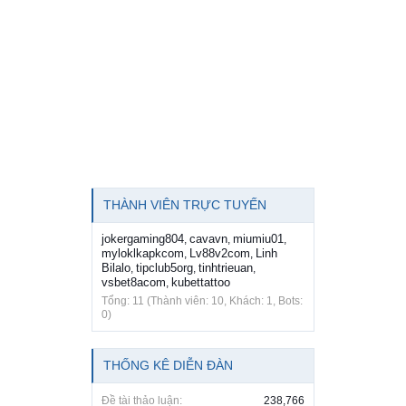
THÀNH VIÊN TRỰC TUYẾN
jokergaming804
cavavn
miumiu01
,
,
,
myloklkapkcom
Lv88v2com
Linh
,
,
Bilalo
tipclub5org
tinhtrieuan
,
,
,
vsbet8acom
kubettattoo
,
Tổng: 11 (Thành viên: 10, Khách: 1, Bots:
0)
THỐNG KÊ DIỄN ĐÀN
Đề tài thảo luận:
238,766