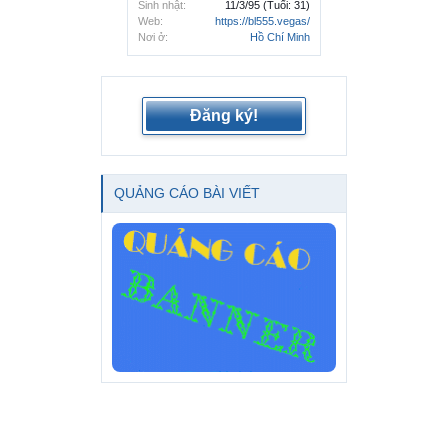
Sinh nhật:
11/3/95
(Tuổi: 31)
Web:
https://bl555.vegas/
Nơi ở:
Hồ Chí Minh
Đăng ký!
QUẢNG CÁO BÀI VIẾT