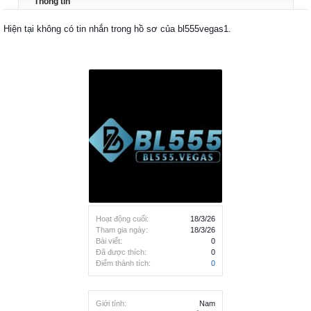
Thông tin
Hiện tại không có tin nhắn trong hồ sơ của bl555vegas1.
Hoạt động cuối:
18/3/26
Tham gia ngày:
18/3/26
Bài viết:
0
Đã được thích:
0
Điểm thành tích:
0
Giới tính:
Nam