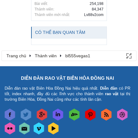
Bài viết:
254,198
Thành viên:
84,347
Thành viên mới nhất:
Lv88v2com
CÓ THỂ BẠN QUAN TÂM
Trang chủ
Thành viên
bl555vegas1
DIỄN ĐÀN RAO VẶT BIÊN HÒA ĐỒNG NAI
Diễn đàn rao vặt Biên Hòa Đồng Nai
hiệu quả nhất.
Diễn đàn
có PR
tốt, index nhanh, đầy đủ các lĩnh vực cho thành viên
rao vặt
tại thị
trường Biên Hòa, Đồng Nai cũng như các tỉnh lân cận.