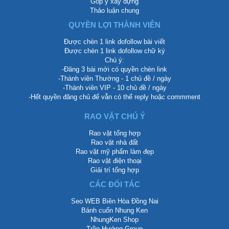
Góp ý xây dựng
Thảo luận chung
QUYỀN LỢI THÀNH VIÊN
Được chèn 1 link dofollow bài viết
Được chèn 1 link dofollow chữ ký
Chú ý:
-Đăng 3 bài mới có quyền chèn link
-Thành viên Thường - 1 chủ đề / ngày
-Thành viên VIP - 10 chủ đề / ngày
-Hết quyền đăng chủ để vẫn có thể reply hoặc commment
RAO VẶT CHÚ Ý
Rao vặt tổng hợp
Rao vặt nhà đất
Rao vặt mỹ phẩm làm đẹp
Rao vặt điện thoại
Giải trí tổng hợp
CÁC ĐỐI TÁC
Seo WEB Biên Hòa Đồng Nai
Bánh cuốn Nhung Ken
NhungKen Shop
Trần Hướng Group