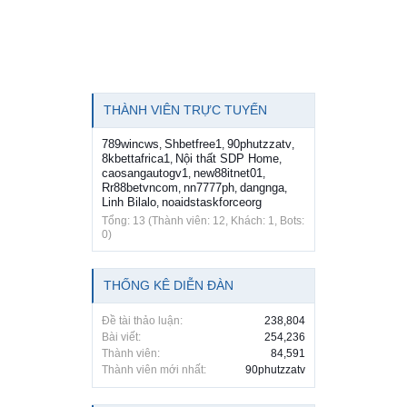
THÀNH VIÊN TRỰC TUYẾN
789wincws
Shbetfree1
90phutzzatv
,
,
,
8kbettafrica1
Nội thất SDP Home
,
,
caosangautogv1
new88itnet01
,
,
Rr88betvncom
nn7777ph
dangnga
,
,
,
Linh Bilalo
noaidstaskforceorg
,
Tổng: 13 (Thành viên: 12, Khách: 1, Bots:
0)
THỐNG KÊ DIỄN ĐÀN
Đề tài thảo luận:
238,804
Bài viết:
254,236
Thành viên:
84,591
Thành viên mới nhất:
90phutzzatv