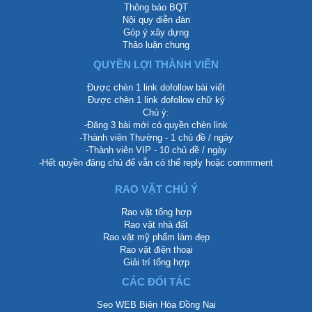
Thông báo BQT
Nội quy diễn đàn
Góp ý xây dựng
Thảo luận chung
QUYỀN LỢI THÀNH VIÊN
Được chèn 1 link dofollow bài viết
Được chèn 1 link dofollow chữ ký
Chú ý:
-Đăng 3 bài mới có quyền chèn link
-Thành viên Thường - 1 chủ đề / ngày
-Thành viên VIP - 10 chủ đề / ngày
-Hết quyền đăng chủ để vẫn có thể reply hoặc commment
RAO VẶT CHÚ Ý
Rao vặt tổng hợp
Rao vặt nhà đất
Rao vặt mỹ phẩm làm đẹp
Rao vặt điện thoại
Giải trí tổng hợp
CÁC ĐỐI TÁC
Seo WEB Biên Hòa Đồng Nai