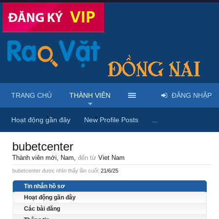
TRANG CHỦ
THÀNH VIÊN
ĐĂNG NHẬP
Trang chủ
Thành viên
bubetcenter
Hoạt động gần đây
New Profile Posts
...
bubetcenter
Thành viên mới
, Nam,
đến từ
Viet Nam
bubetcenter được nhìn thấy lần cuối:
21/6/25
Tin nhắn hồ sơ
Hoạt động gần đây
Các bài đăng