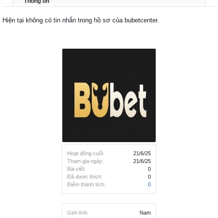
Thông tin
Hiện tại không có tin nhắn trong hồ sơ của bubetcenter.
Hoạt động cuối:
21/6/25
Tham gia ngày:
21/6/25
Bài viết:
0
Đã được thích:
0
Điểm thành tích:
0
Giới tính:
Nam