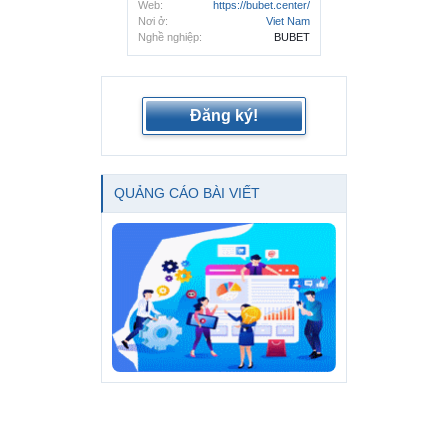
Web:
https://bubet.center/
Nơi ở:
Viet Nam
Nghề nghiệp:
BUBET
Đăng ký!
QUẢNG CÁO BÀI VIẾT