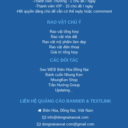
-Thành viên Thường - 1 chủ đề / ngày
-Thành viên VIP - 10 chủ đề / ngày
-Hết quyền đăng chủ để vẫn có thể reply hoặc commment
RAO VẶT CHÚ Ý
Rao vặt tổng hợp
Rao vặt nhà đất
Rao vặt mỹ phẩm làm đẹp
Rao vặt điện thoại
Giải trí tổng hợp
CÁC ĐỐI TÁC
Seo WEB Biên Hòa Đồng Nai
Bánh cuốn Nhung Ken
NhungKen Shop
Trần Hướng Group
Updating...
LIÊN HỆ QUẢNG CÁO BANNER & TEXTLINK
Biên Hòa, Đồng Nai, Việt Nam
info@dongnairaovat.com
dongnairaovat.com@gmail.com