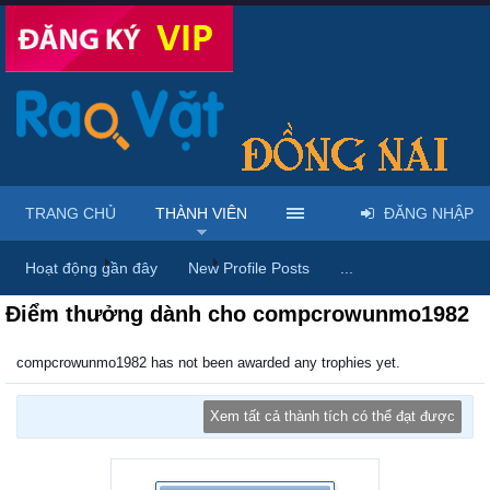
TRANG CHỦ
THÀNH VIÊN
ĐĂNG NHẬP
Trang chủ
Thành viên
compcrowunmo1982
Hoạt động gần đây
New Profile Posts
...
Điểm thưởng dành cho compcrowunmo1982
compcrowunmo1982 has not been awarded any trophies yet.
Xem tất cả thành tích có thể đạt được