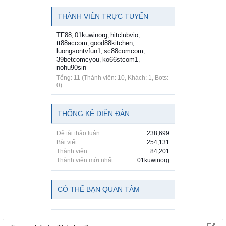
THÀNH VIÊN TRỰC TUYẾN
TF88
01kuwinorg
hitclubvio
,
,
,
tt88accom
good88kitchen
,
,
luongsontvfun1
sc88comcom
,
,
39betcomcyou
ko66stcom1
,
,
nohu90sin
Tổng: 11 (Thành viên: 10, Khách: 1, Bots:
0)
THỐNG KÊ DIỄN ĐÀN
Đề tài thảo luận:
238,699
Bài viết:
254,131
Thành viên:
84,201
Thành viên mới nhất:
01kuwinorg
CÓ THỂ BẠN QUAN TÂM