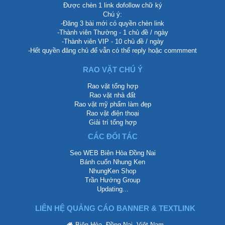
Được chèn 1 link dofollow chữ ký
Chú ý:
-Đăng 3 bài mới có quyền chèn link
-Thành viên Thường - 1 chủ đề / ngày
-Thành viên VIP - 10 chủ đề / ngày
-Hết quyền đăng chủ để vẫn có thể reply hoặc commment
RAO VẶT CHÚ Ý
Rao vặt tổng hợp
Rao vặt nhà đất
Rao vặt mỹ phẩm làm đẹp
Rao vặt điện thoại
Giải trí tổng hợp
CÁC ĐỐI TÁC
Seo WEB Biên Hòa Đồng Nai
Bánh cuốn Nhung Ken
NhungKen Shop
Trần Hướng Group
Updating...
LIÊN HỆ QUẢNG CÁO BANNER & TEXTLINK
Biên Hòa, Đồng Nai, Việt Nam