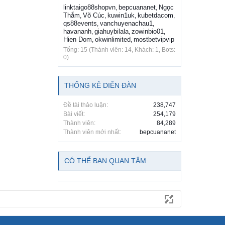
linktaigo88shopvn
bepcuananet
Ngọc
,
,
Thắm
Võ Cúc
kuwin1uk
kubetdacom
,
,
,
,
qs88events
vanchuyenachau1
,
,
havananh
giahuybilala
zowinbio01
,
,
,
Hien Dom
okwinlimited
mostbetvipvip
,
,
Tổng: 15 (Thành viên: 14, Khách: 1, Bots:
0)
THỐNG KÊ DIỄN ĐÀN
Đề tài thảo luận:
238,747
Bài viết:
254,179
Thành viên:
84,289
Thành viên mới nhất:
bepcuananet
CÓ THỂ BẠN QUAN TÂM