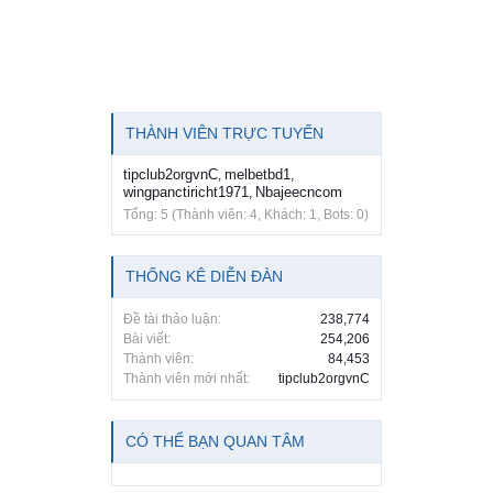
THÀNH VIÊN TRỰC TUYẾN
tipclub2orgvnC
melbetbd1
,
,
wingpanctiricht1971
Nbajeecncom
,
Tổng: 5 (Thành viên: 4, Khách: 1, Bots: 0)
THỐNG KÊ DIỄN ĐÀN
Đề tài thảo luận:
238,774
Bài viết:
254,206
Thành viên:
84,453
Thành viên mới nhất:
tipclub2orgvnC
CÓ THỂ BẠN QUAN TÂM