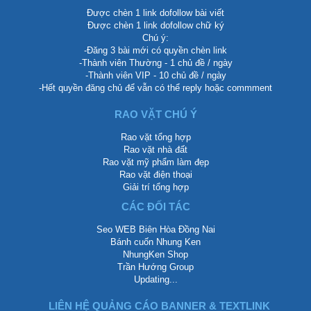
Được chèn 1 link dofollow bài viết
Được chèn 1 link dofollow chữ ký
Chú ý:
-Đăng 3 bài mới có quyền chèn link
-Thành viên Thường - 1 chủ đề / ngày
-Thành viên VIP - 10 chủ đề / ngày
-Hết quyền đăng chủ để vẫn có thể reply hoặc commment
RAO VẶT CHÚ Ý
Rao vặt tổng hợp
Rao vặt nhà đất
Rao vặt mỹ phẩm làm đẹp
Rao vặt điện thoại
Giải trí tổng hợp
CÁC ĐỐI TÁC
Seo WEB Biên Hòa Đồng Nai
Bánh cuốn Nhung Ken
NhungKen Shop
Trần Hướng Group
Updating...
LIÊN HỆ QUẢNG CÁO BANNER & TEXTLINK