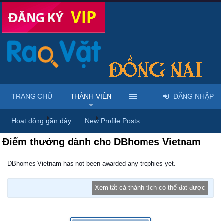
TRANG CHỦ
THÀNH VIÊN
ĐĂNG NHẬP
Trang chủ
Thành viên
DBhomes Vietnam
Hoạt động gần đây
New Profile Posts
...
Điểm thưởng dành cho DBhomes Vietnam
DBhomes Vietnam has not been awarded any trophies yet.
Xem tất cả thành tích có thể đạt được