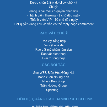
Được chèn 1 link dofollow chữ ký
Chú ý:
-Đăng 3 bài mới có quyền chèn link
-Thành viên Thường - 1 chủ đề / ngày
-Thành viên VIP - 10 chủ đề / ngày
-Hết quyền đăng chủ để vẫn có thể reply hoặc commment
RAO VẶT CHÚ Ý
Rao vặt tổng hợp
Rao vặt nhà đất
Rao vặt mỹ phẩm làm đẹp
Rao vặt điện thoại
Giải trí tổng hợp
CÁC ĐỐI TÁC
Seo WEB Biên Hòa Đồng Nai
Bánh cuốn Nhung Ken
NhungKen Shop
Trần Hướng Group
Updating...
LIÊN HỆ QUẢNG CÁO BANNER & TEXTLINK
Biên Hòa, Đồng Nai, Việt Nam