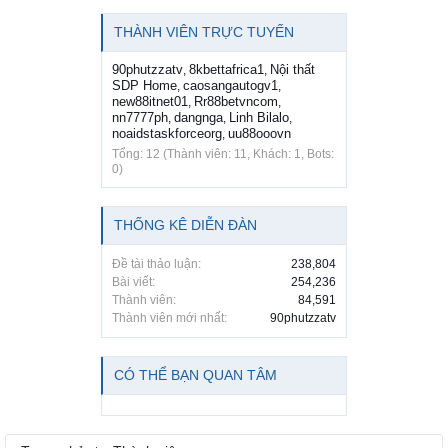
THÀNH VIÊN TRỰC TUYẾN
90phutzzatv
8kbettafrica1
Nội thất
,
,
SDP Home
caosangautogv1
,
,
new88itnet01
Rr88betvncom
,
,
nn7777ph
dangnga
Linh Bilalo
,
,
,
noaidstaskforceorg
uu88ooovn
,
Tổng: 12 (Thành viên: 11, Khách: 1, Bots:
0)
THỐNG KÊ DIỄN ĐÀN
Đề tài thảo luận:
238,804
Bài viết:
254,236
Thành viên:
84,591
Thành viên mới nhất:
90phutzzatv
CÓ THỂ BẠN QUAN TÂM