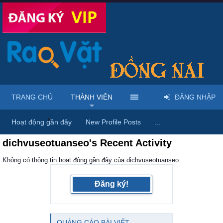
TRANG CHỦ
THÀNH VIÊN
ĐĂNG NHẬP
Trang chủ
Thành viên
Hoạt động gần đây
New Profile Posts
...
dichvuseotuanseo's Recent Activity
Không có thông tin hoạt động gần đây của dichvuseotuanseo.
Đăng ký!
QUẢNG CÁO BÀI VIẾT