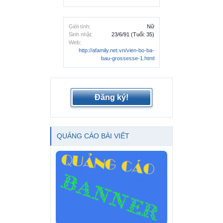
Giới tính:
Nữ
Sinh nhật:
23/6/91
(Tuổi: 35)
Web:
http://afamily.net.vn/vien-bo-ba-
bau-grossesse-1.html
Đăng ký!
QUẢNG CÁO BÀI VIẾT