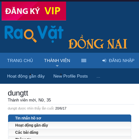
TRANG CHỦ
THÀNH VIÊN
ĐĂNG NHẬP
Trang chủ
Thành viên
dungtt
Hoạt động gần đây
New Profile Posts
...
dungtt
Thành viên mới
, Nữ, 35
dungtt được nhìn thấy lần cuối:
20/6/17
Tin nhắn hồ sơ
Hoạt động gần đây
Các bài đăng