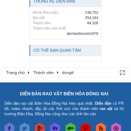
THỐNG KÊ DIỄN ĐÀN
Đề tài thảo luận:
238,752
Bài viết:
254,184
Thành viên:
84,326
Thành viên mới nhất:
stoclandrecom1978
CÓ THỂ BẠN QUAN TÂM
Trang chủ
Thành viên
dungtt
DIỄN ĐÀN RAO VẶT BIÊN HÒA ĐỒNG NAI
Diễn đàn rao vặt Biên Hòa Đồng Nai
hiệu quả nhất.
Diễn đàn
có PR
tốt, index nhanh, đầy đủ các lĩnh vực cho thành viên
rao vặt
tại thị
trường Biên Hòa, Đồng Nai cũng như các tỉnh lân cận.