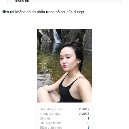
Thông tin
Hiện tại không có tin nhắn trong hồ sơ của dungtt.
Hoạt động cuối:
20/6/17
Tham gia ngày:
20/6/17
Bài viết:
1
Đã được thích:
0
Điểm thành tích:
1