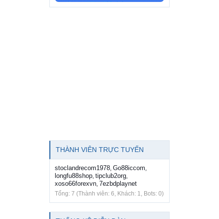
THÀNH VIÊN TRỰC TUYẾN
stoclandrecom1978
Go88iccom
,
,
longfu88shop
tipclub2org
,
,
xoso66forexvn
7ezbdplaynet
,
Tổng: 7 (Thành viên: 6, Khách: 1, Bots: 0)