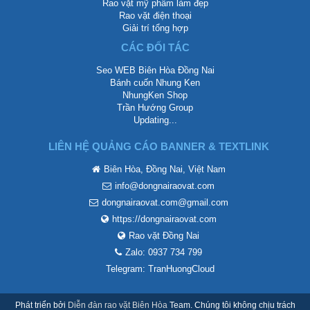
Rao vặt mỹ phẩm làm đẹp
Rao vặt điện thoại
Giải trí tổng hợp
CÁC ĐỐI TÁC
Seo WEB Biên Hòa Đồng Nai
Bánh cuốn Nhung Ken
NhungKen Shop
Trần Hướng Group
Updating...
LIÊN HỆ QUẢNG CÁO BANNER & TEXTLINK
Biên Hòa, Đồng Nai, Việt Nam
info@dongnairaovat.com
dongnairaovat.com@gmail.com
https://dongnairaovat.com
Rao vặt Đồng Nai
Zalo: 0937 734 799
Telegram: TranHuongCloud
Phát triển bởi
Diễn đàn rao vặt Biên Hòa
Team. Chúng tôi không chịu trách