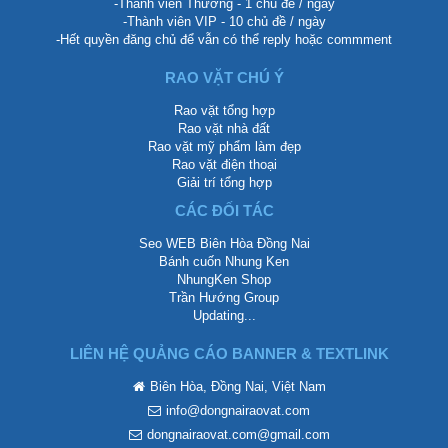
-Thành viên Thường - 1 chủ đề / ngày
-Thành viên VIP - 10 chủ đề / ngày
-Hết quyền đăng chủ để vẫn có thể reply hoặc commment
RAO VẶT CHÚ Ý
Rao vặt tổng hợp
Rao vặt nhà đất
Rao vặt mỹ phẩm làm đẹp
Rao vặt điện thoại
Giải trí tổng hợp
CÁC ĐỐI TÁC
Seo WEB Biên Hòa Đồng Nai
Bánh cuốn Nhung Ken
NhungKen Shop
Trần Hướng Group
Updating...
LIÊN HỆ QUẢNG CÁO BANNER & TEXTLINK
Biên Hòa, Đồng Nai, Việt Nam
info@dongnairaovat.com
dongnairaovat.com@gmail.com