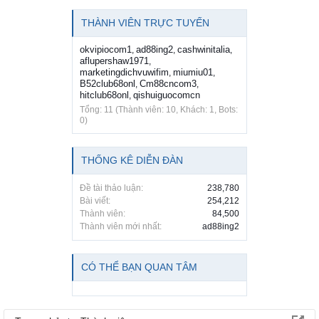
THÀNH VIÊN TRỰC TUYẾN
okvipiocom1
ad88ing2
cashwinitalia
,
,
,
aflupershaw1971
,
marketingdichvuwifim
miumiu01
,
,
B52club68onl
Cm88cncom3
,
,
hitclub68onl
qishuiguocomcn
,
Tổng: 11 (Thành viên: 10, Khách: 1, Bots:
0)
THỐNG KÊ DIỄN ĐÀN
Đề tài thảo luận:
238,780
Bài viết:
254,212
Thành viên:
84,500
Thành viên mới nhất:
ad88ing2
CÓ THỂ BẠN QUAN TÂM