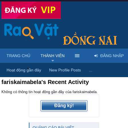
TRANG CHỦ
THÀNH VIÊN
ĐĂNG NHẬP
Trang chủ
Thành viên
Hoạt động gần đây
New Profile Posts
...
fariskaimabela's Recent Activity
Không có thông tin hoạt động gần đây của fariskaimabela.
Đăng ký!
QUẢNG CÁO BÀI VIẾT