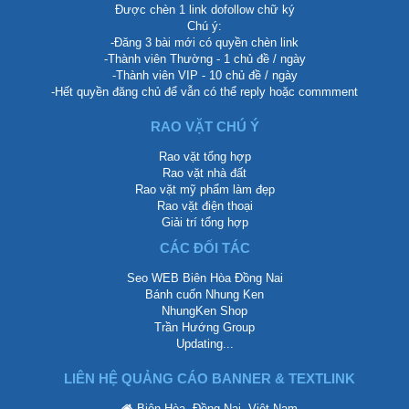
Được chèn 1 link dofollow chữ ký
Chú ý:
-Đăng 3 bài mới có quyền chèn link
-Thành viên Thường - 1 chủ đề / ngày
-Thành viên VIP - 10 chủ đề / ngày
-Hết quyền đăng chủ để vẫn có thể reply hoặc commment
RAO VẶT CHÚ Ý
Rao vặt tổng hợp
Rao vặt nhà đất
Rao vặt mỹ phẩm làm đẹp
Rao vặt điện thoại
Giải trí tổng hợp
CÁC ĐỐI TÁC
Seo WEB Biên Hòa Đồng Nai
Bánh cuốn Nhung Ken
NhungKen Shop
Trần Hướng Group
Updating...
LIÊN HỆ QUẢNG CÁO BANNER & TEXTLINK
Biên Hòa, Đồng Nai, Việt Nam