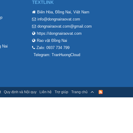
TEXTLINK
Biên Hòa, Đồng Nai, Việt Nam
ẹp
info@dongnairaovat.com
dongnairaovat.com@gmail.com
https://dongnairaovat.com
Rao vặt Đồng Nai
 Nai
Zalo: 0937 734 799
Telegram: TranHuongCloud
t
Quy định và Nội quy
Liên hệ
Trợ giúp
Trang chủ