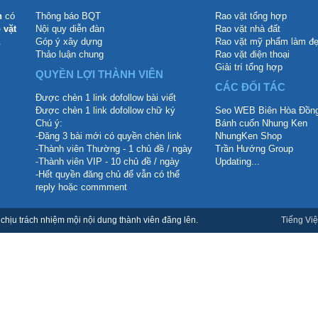
n
có
Thông báo BQT
Rao vặt tổng hợp
 vặt
Nội quy diễn đàn
Rao vặt nhà đất
.
Góp ý xây dựng
Rao vặt mỹ phẩm làm đ
Thảo luận chung
Rao vặt điện thoại
Giải trí tổng hợp
QUYỀN LỢI THÀNH VIÊN
CÁC ĐỐI TÁC
Được chèn 1 link dofollow bài viết
Được chèn 1 link dofollow chữ ký
Seo WEB Biên Hòa Đồng
Chú ý:
Bánh cuốn Nhung Ken
-Đăng 3 bài mới có quyền chèn link
NhungKen Shop
-Thành viên Thường - 1 chủ đề / ngày
Trần Hướng Group
-Thành viên VIP - 10 chủ đề / ngày
Updating...
-Hết quyền đăng chủ để vẫn có thể
reply hoặc commment
hịu trách nhiệm mội nội dung thành viên đăng lên.
Tiếng Việ