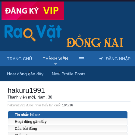
TRANG CHỦ
THÀNH VIÊN
ĐĂNG NHẬP
Trang chủ
Thành viên
hakuru1991
Hoạt động gần đây
New Profile Posts
...
hakuru1991
Thành viên mới
, Nam, 30
hakuru1991 được nhìn thấy lần cuối:
10/6/16
Tin nhắn hồ sơ
Hoạt động gần đây
Các bài đăng