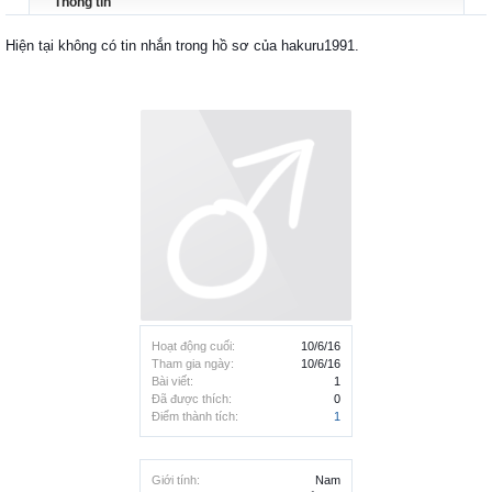
Thông tin
Hiện tại không có tin nhắn trong hồ sơ của hakuru1991.
Hoạt động cuối:
10/6/16
Tham gia ngày:
10/6/16
Bài viết:
1
Đã được thích:
0
Điểm thành tích:
1
Giới tính:
Nam