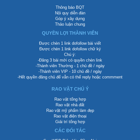
Thông báo BQT
Nội quy diễn đàn
Góp ý xây dựng
Thảo luận chung
QUYỀN LỢI THÀNH VIÊN
Được chèn 1 link dofollow bài viết
Được chèn 1 link dofollow chữ ký
Chú ý:
-Đăng 3 bài mới có quyền chèn link
-Thành viên Thường - 1 chủ đề / ngày
-Thành viên VIP - 10 chủ đề / ngày
-Hết quyền đăng chủ để vẫn có thể reply hoặc commment
RAO VẶT CHÚ Ý
Rao vặt tổng hợp
Rao vặt nhà đất
Rao vặt mỹ phẩm làm đẹp
Rao vặt điện thoại
Giải trí tổng hợp
CÁC ĐỐI TÁC