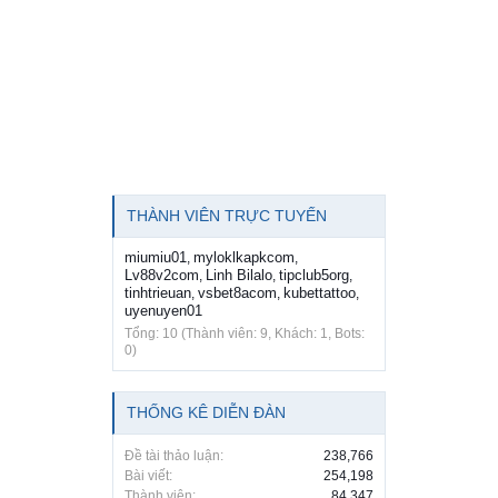
THÀNH VIÊN TRỰC TUYẾN
miumiu01
myloklkapkcom
,
,
Lv88v2com
Linh Bilalo
tipclub5org
,
,
,
tinhtrieuan
vsbet8acom
kubettattoo
,
,
,
uyenuyen01
Tổng: 10 (Thành viên: 9, Khách: 1, Bots:
0)
THỐNG KÊ DIỄN ĐÀN
Đề tài thảo luận:
238,766
Bài viết:
254,198
Thành viên:
84,347