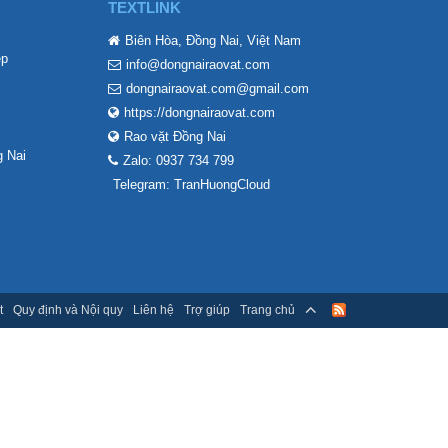
TEXTLINK
Biên Hòa, Đồng Nai, Việt Nam
ẹp
info@dongnairaovat.com
dongnairaovat.com@gmail.com
https://dongnairaovat.com
Rao vặt Đồng Nai
 Nai
Zalo: 0937 734 799
Telegram: TranHuongCloud
t
Quy định và Nội quy
Liên hệ
Trợ giúp
Trang chủ