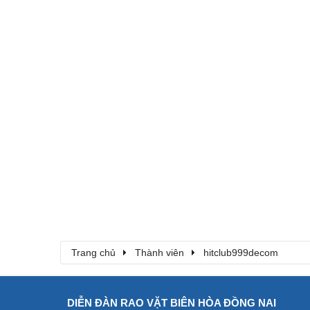
Trang chủ
Thành viên
hitclub999decom
DIỄN ĐÀN RAO VẶT BIÊN HÒA ĐỒNG NAI