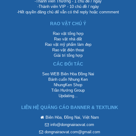
-Thành viên Thường - 1 chủ đề / ngày
-Thành viên VIP - 10 chủ đề / ngày
-Hết quyền đăng chủ để vẫn có thể reply hoặc commment
RAO VẶT CHÚ Ý
Rao vặt tổng hợp
Rao vặt nhà đất
Rao vặt mỹ phẩm làm đẹp
Rao vặt điện thoại
Giải trí tổng hợp
CÁC ĐỐI TÁC
Seo WEB Biên Hòa Đồng Nai
Bánh cuốn Nhung Ken
NhungKen Shop
Trần Hướng Group
Updating...
LIÊN HỆ QUẢNG CÁO BANNER & TEXTLINK
Biên Hòa, Đồng Nai, Việt Nam
info@dongnairaovat.com
dongnairaovat.com@gmail.com