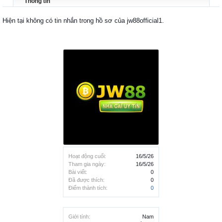
Thông tin
Hiện tại không có tin nhắn trong hồ sơ của jw88official1.
Hoạt động cuối:
16/5/26
Tham gia ngày:
16/5/26
Bài viết:
0
Đã được thích:
0
Điểm thành tích:
0
Giới tính:
Nam