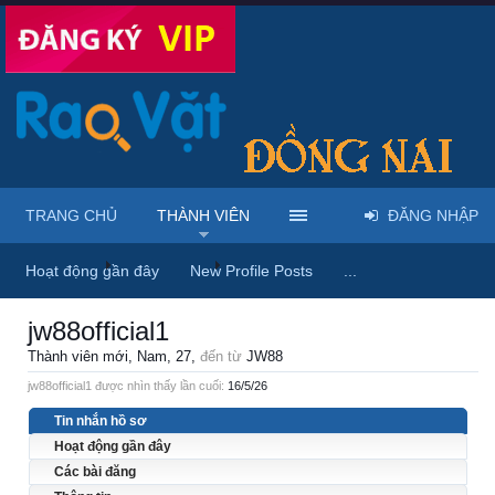
TRANG CHỦ
THÀNH VIÊN
ĐĂNG NHẬP
Trang chủ
Thành viên
jw88official1
Hoạt động gần đây
New Profile Posts
...
jw88official1
Thành viên mới
, Nam, 27,
đến từ
JW88
jw88official1 được nhìn thấy lần cuối:
16/5/26
Tin nhắn hồ sơ
Hoạt động gần đây
Các bài đăng