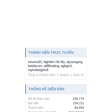
THÀNH VIÊN TRỰC TUYẾN
miumiu01
Nghiêm Hà My
alyoungorg
,
,
,
betdecom
w88trading
aghgin1
,
,
,
raykobetgiris9
Tổng: 8 (Thành viên: 7, Khách: 1, Bots: 0)
THỐNG KÊ DIỄN ĐÀN
Đề tài thảo luận:
238,779
Bài viết:
254,211
Thành viên:
84,494