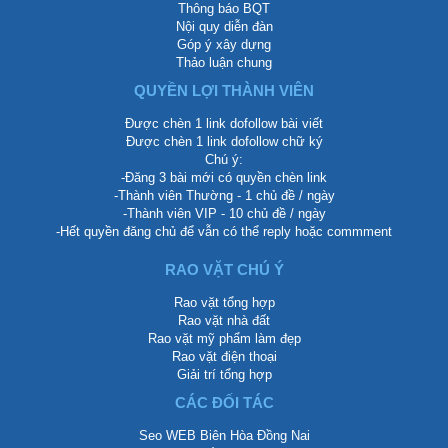
Thông báo BQT
Nội quy diễn đàn
Góp ý xây dựng
Thảo luận chung
QUYỀN LỢI THÀNH VIÊN
Được chèn 1 link dofollow bài viết
Được chèn 1 link dofollow chữ ký
Chú ý:
-Đăng 3 bài mới có quyền chèn link
-Thành viên Thường - 1 chủ đề / ngày
-Thành viên VIP - 10 chủ đề / ngày
-Hết quyền đăng chủ để vẫn có thể reply hoặc commment
RAO VẶT CHÚ Ý
Rao vặt tổng hợp
Rao vặt nhà đất
Rao vặt mỹ phẩm làm đẹp
Rao vặt điện thoại
Giải trí tổng hợp
CÁC ĐỐI TÁC
Seo WEB Biên Hòa Đồng Nai