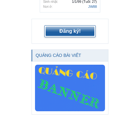
Sinh nhật:
1/1/99
(Tuổi: 27)
Nơi ở:
JW88
Đăng ký!
QUẢNG CÁO BÀI VIẾT