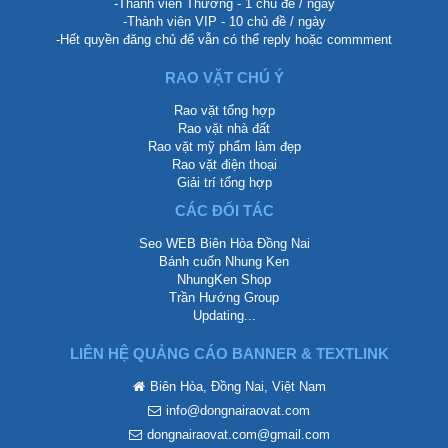
-Thành viên Thường - 1 chủ đề / ngày
-Thành viên VIP - 10 chủ đề / ngày
-Hết quyền đăng chủ để vẫn có thể reply hoặc commment
RAO VẶT CHÚ Ý
Rao vặt tổng hợp
Rao vặt nhà đất
Rao vặt mỹ phẩm làm đẹp
Rao vặt điện thoại
Giải trí tổng hợp
CÁC ĐỐI TÁC
Seo WEB Biên Hòa Đồng Nai
Bánh cuốn Nhung Ken
NhungKen Shop
Trần Hướng Group
Updating...
LIÊN HỆ QUẢNG CÁO BANNER & TEXTLINK
Biên Hòa, Đồng Nai, Việt Nam
info@dongnairaovat.com
dongnairaovat.com@gmail.com