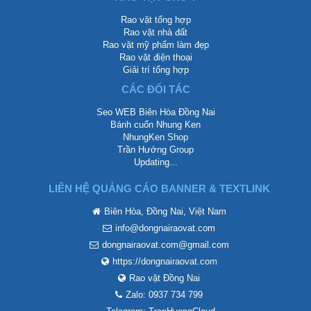
Rao vặt tổng hợp
Rao vặt nhà đất
Rao vặt mỹ phẩm làm đẹp
Rao vặt điện thoại
Giải trí tổng hợp
CÁC ĐỐI TÁC
Seo WEB Biên Hòa Đồng Nai
Bánh cuốn Nhung Ken
NhungKen Shop
Trần Hướng Group
Updating...
LIÊN HỆ QUẢNG CÁO BANNER & TEXTLINK
Biên Hòa, Đồng Nai, Việt Nam
info@dongnairaovat.com
dongnairaovat.com@gmail.com
https://dongnairaovat.com
Rao vặt Đồng Nai
Zalo: 0937 734 799