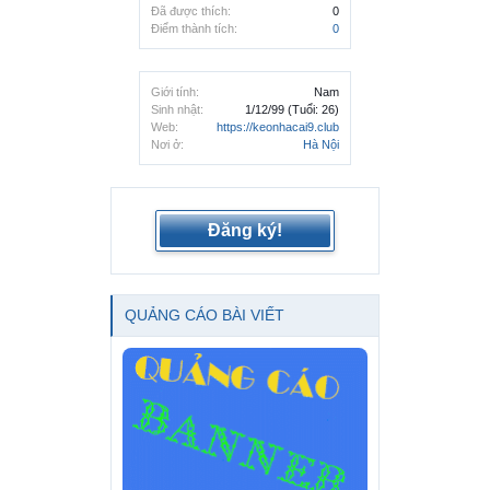
Đã được thích:
0
Điểm thành tích:
0
Giới tính:
Nam
Sinh nhật:
1/12/99
(Tuổi: 26)
Web:
https://keonhacai9.club
Nơi ở:
Hà Nội
Đăng ký!
QUẢNG CÁO BÀI VIẾT