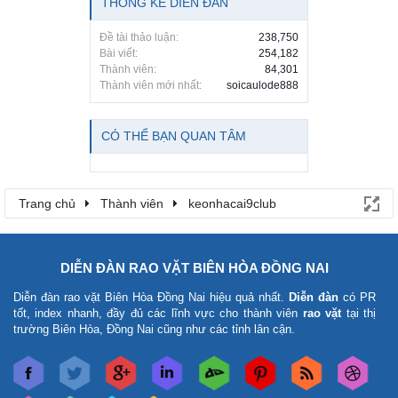
THỐNG KÊ DIỄN ĐÀN
Đề tài thảo luận:
238,750
Bài viết:
254,182
Thành viên:
84,301
Thành viên mới nhất:
soicaulode888
CÓ THỂ BẠN QUAN TÂM
Trang chủ
Thành viên
keonhacai9club
DIỄN ĐÀN RAO VẶT BIÊN HÒA ĐỒNG NAI
Diễn đàn rao vặt Biên Hòa Đồng Nai
hiệu quả nhất.
Diễn đàn
có PR
tốt, index nhanh, đầy đủ các lĩnh vực cho thành viên
rao vặt
tại thị
trường Biên Hòa, Đồng Nai cũng như các tỉnh lân cận.