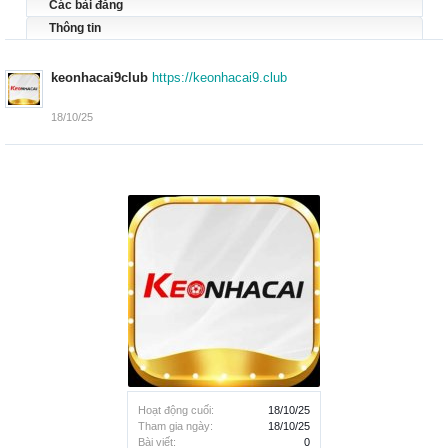
Các bài đăng
Thông tin
keonhacai9club
https://keonhacai9.club
18/10/25
Hoạt động cuối:
18/10/25
Tham gia ngày:
18/10/25
Bài viết:
0