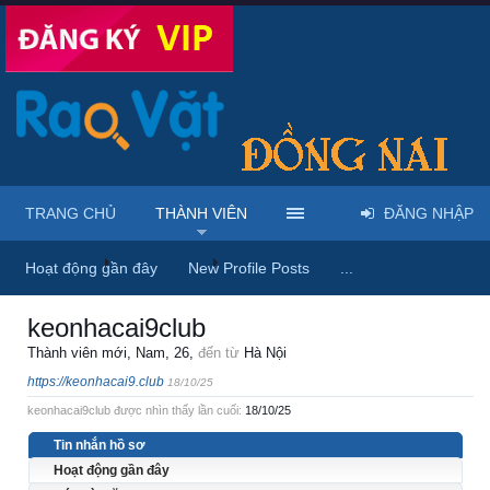
TRANG CHỦ
THÀNH VIÊN
ĐĂNG NHẬP
Trang chủ
Thành viên
keonhacai9club
Hoạt động gần đây
New Profile Posts
...
keonhacai9club
Thành viên mới
, Nam, 26,
đến từ
Hà Nội
https://keonhacai9.club
18/10/25
keonhacai9club được nhìn thấy lần cuối:
18/10/25
Tin nhắn hồ sơ
Hoạt động gần đây