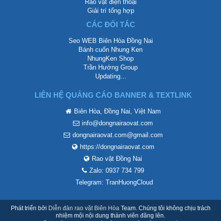
Rao vặt điện thoại
Giải trí tổng hợp
CÁC ĐỐI TÁC
Seo WEB Biên Hòa Đồng Nai
Bánh cuốn Nhung Ken
NhungKen Shop
Trần Hướng Group
Updating...
LIÊN HỆ QUẢNG CÁO BANNER & TEXTLINK
Biên Hòa, Đồng Nai, Việt Nam
info@dongnairaovat.com
dongnairaovat.com@gmail.com
https://dongnairaovat.com
Rao vặt Đồng Nai
Zalo: 0937 734 799
Telegram: TranHuongCloud
Phát triển bởi
Diễn đàn rao vặt Biên Hòa
Team. Chúng tôi không chịu trách
nhiệm mội nội dung thành viên đăng lên.