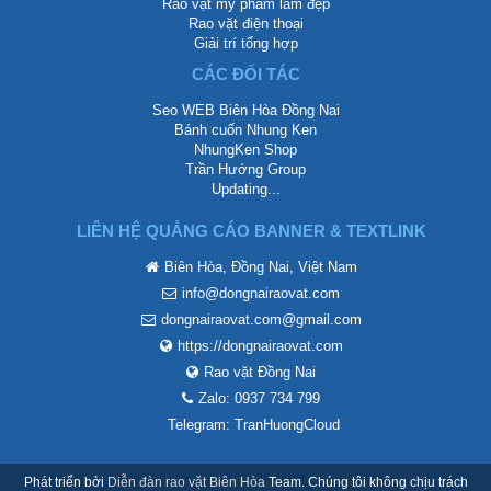
Rao vặt mỹ phẩm làm đẹp
Rao vặt điện thoại
Giải trí tổng hợp
CÁC ĐỐI TÁC
Seo WEB Biên Hòa Đồng Nai
Bánh cuốn Nhung Ken
NhungKen Shop
Trần Hướng Group
Updating...
LIÊN HỆ QUẢNG CÁO BANNER & TEXTLINK
Biên Hòa, Đồng Nai, Việt Nam
info@dongnairaovat.com
dongnairaovat.com@gmail.com
https://dongnairaovat.com
Rao vặt Đồng Nai
Zalo: 0937 734 799
Telegram: TranHuongCloud
Phát triển bởi
Diễn đàn rao vặt Biên Hòa
Team. Chúng tôi không chịu trách