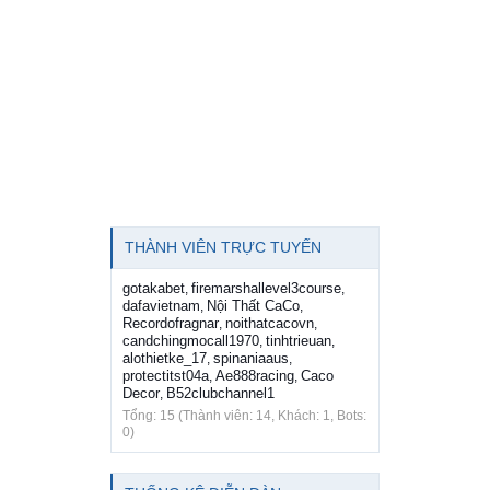
THÀNH VIÊN TRỰC TUYẾN
gotakabet
firemarshallevel3course
,
,
dafavietnam
Nội Thất CaCo
,
,
Recordofragnar
noithatcacovn
,
,
candchingmocall1970
tinhtrieuan
,
,
alothietke_17
spinaniaaus
,
,
protectitst04a
Ae888racing
Caco
,
,
Decor
B52clubchannel1
,
Tổng: 15 (Thành viên: 14, Khách: 1, Bots:
0)