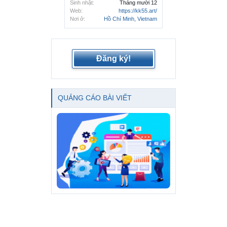
Sinh nhật:
Tháng mười 12
Web:
https://kk55.art/
Nơi ở:
Hồ Chí Minh, Vietnam
Đăng ký!
QUẢNG CÁO BÀI VIẾT