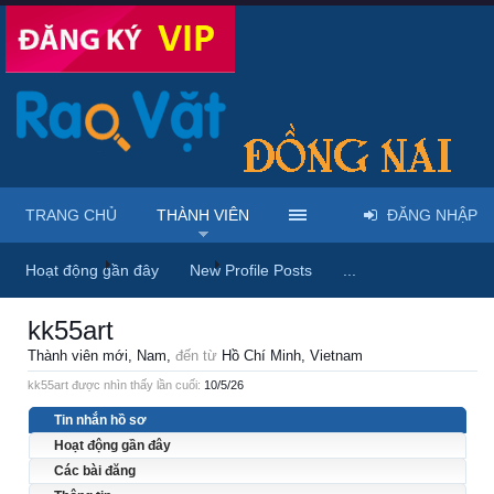
TRANG CHỦ
THÀNH VIÊN
ĐĂNG NHẬP
Trang chủ
Thành viên
kk55art
Hoạt động gần đây
New Profile Posts
...
kk55art
Thành viên mới
, Nam,
đến từ
Hồ Chí Minh, Vietnam
kk55art được nhìn thấy lần cuối:
10/5/26
Tin nhắn hồ sơ
Hoạt động gần đây
Các bài đăng