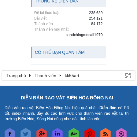
THỐNG KÊ DIỄN ĐÀN
Đề tài thảo luận:
238,689
Bài viết:
254,121
Thành viên:
84,172
Thành viên mới nhất:
candchingmocall1970
CÓ THỂ BẠN QUAN TÂM
Trang chủ
Thành viên
kk55art
DIỄN ĐÀN RAO VẶT BIÊN HÒA ĐỒNG NAI
Diễn đàn rao vặt Biên Hòa Đồng Nai
hiệu quả nhất.
Diễn đàn
có PR
tốt, index nhanh, đầy đủ các lĩnh vực cho thành viên
rao vặt
tại thị
trường Biên Hòa, Đồng Nai cũng như các tỉnh lân cận.