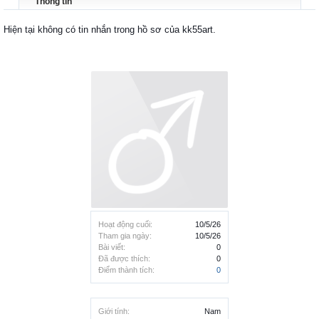
Thông tin
Hiện tại không có tin nhắn trong hồ sơ của kk55art.
Hoạt động cuối:
10/5/26
Tham gia ngày:
10/5/26
Bài viết:
0
Đã được thích:
0
Điểm thành tích:
0
Giới tính:
Nam